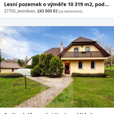
Lesní pozemek o výměře 10 319 m2, podíl
1/1, katastrální území Jeviněves, obec
27705, Jeviněves,
243 000 Kč
(za nemovitost)
Jeviněves, obec s roz