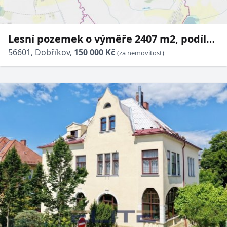
Lesní pozemek o výměře 2407 m2, podíl
1/1, katastrální území Dobříkov, obec
56601, Dobříkov,
150 000 Kč
(za nemovitost)
Dobříkov, obec s rozšíře