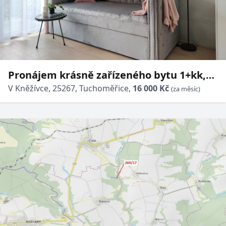
Pronájem krásně zařízeného bytu 1+kk,
24 m² - Tuchoměřice
V Kněžívce, 25267, Tuchoměřice,
16 000 Kč
(za měsíc)