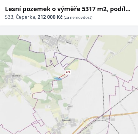
Lesní pozemek o výměře 5317 m2, podíl
1/1, katastrální území Čeperka, obec
533, Čeperka,
212 000 Kč
(za nemovitost)
Čeperka, obec s rozšířeno