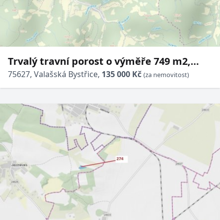
Trvalý travní porost o výměře 749 m2,
podíl 1/1, katastrální území Valašská
75627, Valašská Bystřice,
135 000 Kč
(za nemovitost)
Bystřice, obec Valašská