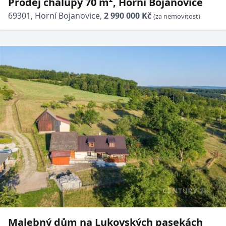
Prodej chalupy 70 m², Horní Bojanovice
69301, Horní Bojanovice,
2 990 000 Kč
(za nemovitost)
Malebný dům na Lukovských pasekách