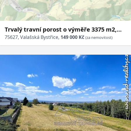
Trvalý travní porost o výměře 3375 m2,
podíl 1/1, katastrální území Valašská
75627, Valašská Bystřice,
149 000 Kč
(za nemovitost)
Bystřice, obec Valašská