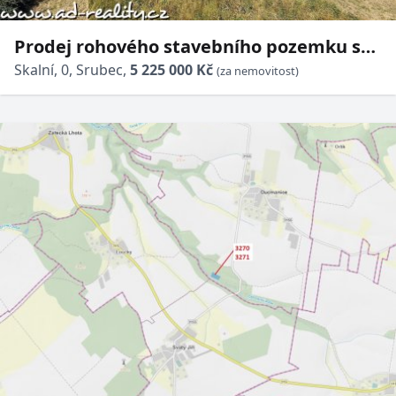
Prodej rohového stavebního pozemku s
panoramatickým výhledem [550m2]
Skalní, 0, Srubec,
5 225 000 Kč
(za nemovitost)
Skalní ulice, Srubec