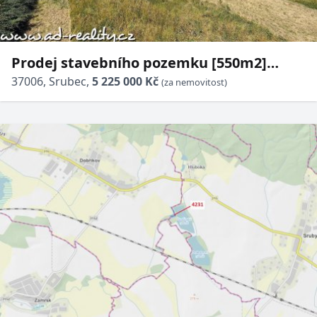
Prodej stavebního pozemku [550m2]
Skalní ulice, ZTV Srubec
37006, Srubec,
5 225 000 Kč
(za nemovitost)