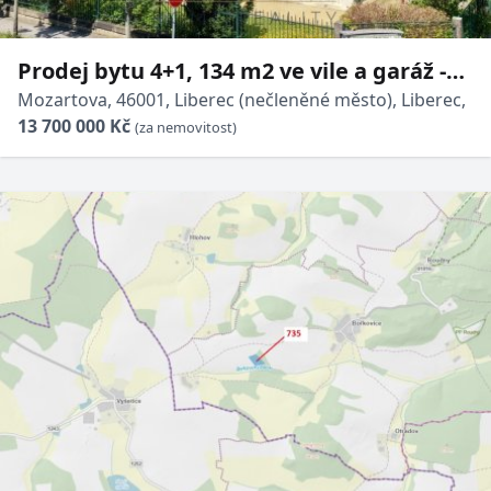
Prodej bytu 4+1, 134 m2 ve vile a garáž -
Liberec - Staré Město, ul. Mozartova
Mozartova, 46001, Liberec (nečleněné město), Liberec,
13 700 000 Kč
(za nemovitost)