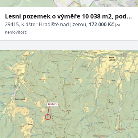
Lesní pozemek o výměře 10 038 m2, podíl
1/1, katastrální území Klášter Hradiště
29415, Klášter Hradiště nad Jizerou,
172 000 Kč
(za
nad Jizerou, obec Kl
nemovitost)