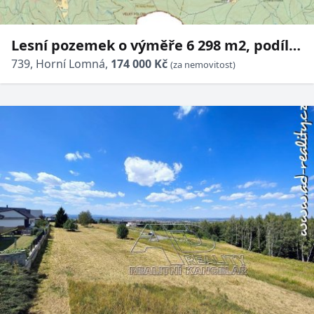
Lesní pozemek o výměře 6 298 m2, podíl
1/1, katastrální území Horní Lomná, obec
739, Horní Lomná,
174 000 Kč
(za nemovitost)
Horní Lomná, obec s