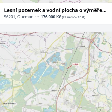
Lesní pozemek a vodní plocha o výměře
5003 m2, podíl 1/1, katastrální území
56201, Oucmanice,
176 000 Kč
(za nemovitost)
Oucmanice, obec Oucmanic