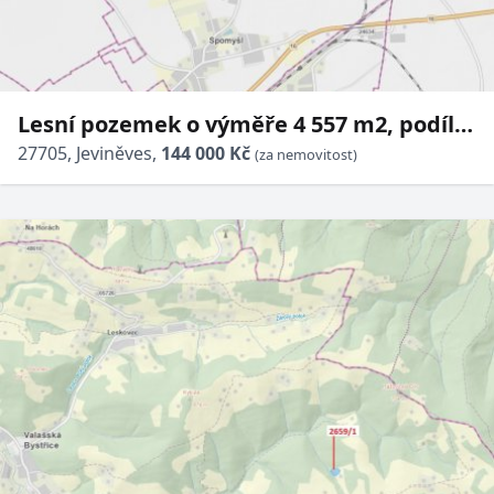
Lesní pozemek o výměře 4 557 m2, podíl
1/1, katastrální území Jeviněves, obec
27705, Jeviněves,
144 000 Kč
(za nemovitost)
Jeviněves, obec s rozš