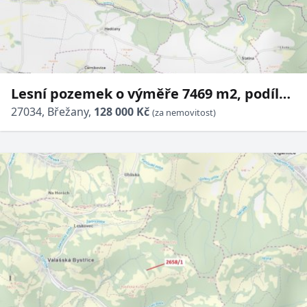
Lesní pozemek o výměře 7469 m2, podíl
1/1, katastrální území Břežany u
27034, Břežany,
128 000 Kč
(za nemovitost)
Rakovníka, obec Břežany, obec