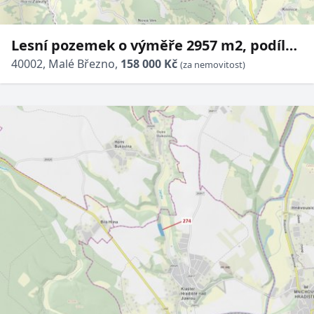
Lesní pozemek o výměře 2957 m2, podíl
1/1, katastrální území Malé Březno nad
40002, Malé Březno,
158 000 Kč
(za nemovitost)
Labem, obec Malé Březno