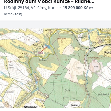
Rodinný dům v obci Kunice – klidné
bydlení u Prahy s krásnými výhledy
U Stájí, 25164, Všešímy, Kunice,
15 899 000 Kč
(za
nemovitost)