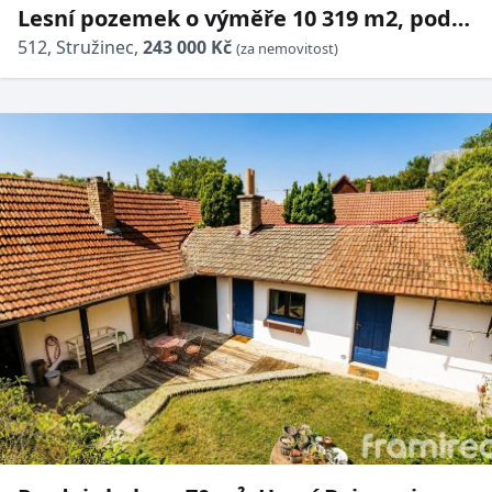
Lesní pozemek o výměře 10 319 m2, podíl
1/1, katastrální území Pohoří u Stružince,
512, Stružinec,
243 000 Kč
(za nemovitost)
obec Stružinec, o