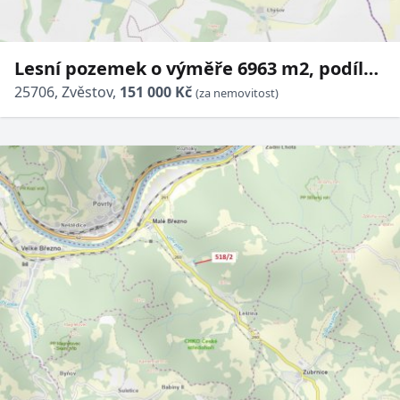
Lesní pozemek o výměře 6963 m2, podíl
1/1, katastrální území Bořkovice, obec
25706, Zvěstov,
151 000 Kč
(za nemovitost)
Zvěstov, obec s rozšíře