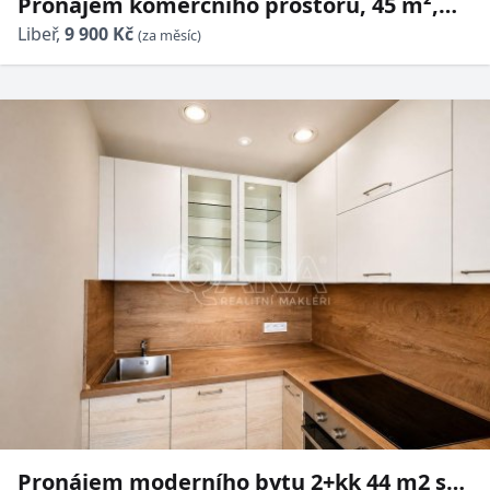
Pronájem komerčního prostoru, 45 m²,
Libeň - Dolní Břežany
Libeř,
9 900 Kč
(za měsíc)
Pronájem moderního bytu 2+kk 44 m2 s