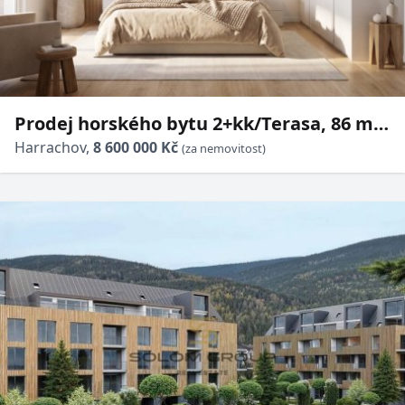
Prodej horského bytu 2+kk/Terasa, 86 m²,
Harrachov, parkovací stání +
Harrachov,
8 600 000 Kč
(za nemovitost)
předzahrádka, OV, novostavba