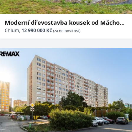
Moderní dřevostavba kousek od Máchova
jezera na prodej
Chlum,
12 990 000 Kč
(za nemovitost)