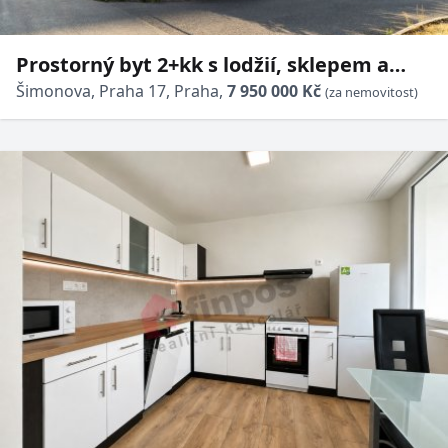
Prostorný byt 2+kk s lodžií, sklepem a
možností úpravy na 3+kk | Praha 17 –
Šimonova, Praha 17, Praha,
7 950 000 Kč
(za nemovitost)
Řepy, Šimonova