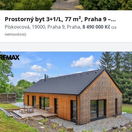
Prostorný byt 3+1/L, 77 m², Praha 9 –
Prosek, ul. Pískovcová
Pískovcová, 19000, Praha 9, Praha,
8 490 000 Kč
(za
nemovitost)