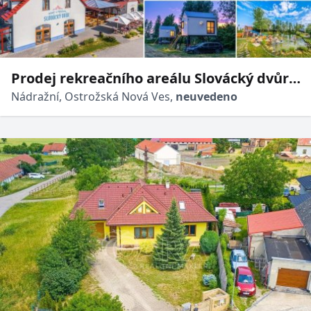
Prodej rekreačního areálu Slovácký dvůr,
23 739 m², Ostrožská Nová Ves, Uherské
Nádražní, Ostrožská Nová Ves,
neuvedeno
Hradiště