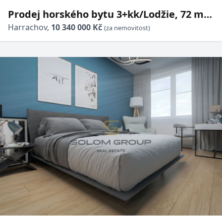
Prodej horského bytu 3+kk/Lodžie, 72 m²,
Harrachov, parkovací stání + sklep +
Harrachov,
10 340 000 Kč
(za nemovitost)
komora, OV, novostavba