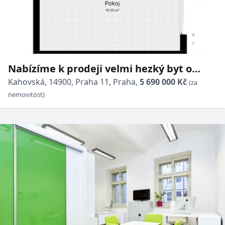
Nabízíme k prodeji velmi hezký byt o
dispozici 1+kk s krásným výhledem na
Kahovská, 14900, Praha 11, Praha,
5 690 000 Kč
(za
město.
nemovitost)