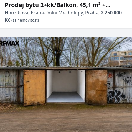
Prodej bytu 2+kk/Balkon, 45,1 m² +
parkovací stání, Praha 10, DV, novostavba
Honzíkova, Praha-Dolní Měcholupy, Praha,
2 250 000
Kč
(za nemovitost)