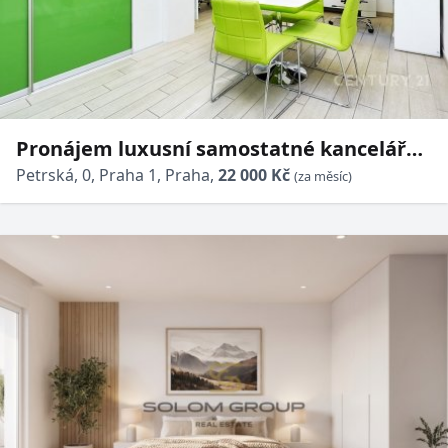
Pronájem luxusní samostatné kanceláře
v reprezentativním projektu „La Corte“
Petrská, 0, Praha 1, Praha,
22 000 Kč
(za měsíc)