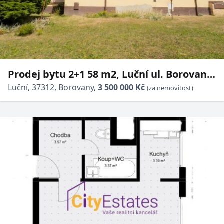
Prodej bytu 2+1 58 m2, Luční ul. Borovany,
České Budějovice
Luční, 37312, Borovany,
3 500 000 Kč
(za nemovitost)