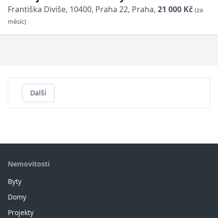
balkonem a garážovým stáním v Praze 10
Františka Diviše, 10400, Praha 22, Praha,
21 000 Kč
(za
Uhříněvsi
měsíc)
Další
Nemovitosti
Byty
Domy
Projekty