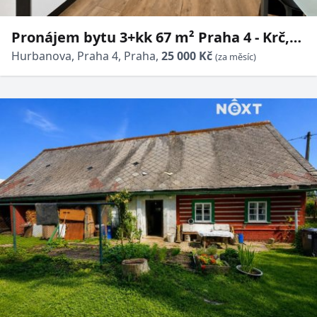
Pronájem bytu 3+kk 67 m² Praha 4 - Krč,
ul. Hurbanova
Hurbanova, Praha 4, Praha,
25 000 Kč
(za měsíc)