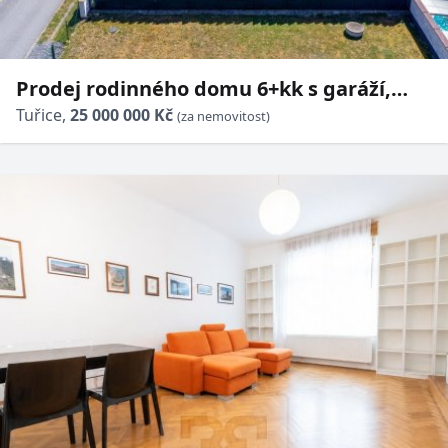
Prodej rodinného domu 6+kk s garáží,
zastřešenou terasou a nádhernou
Tuřice,
25 000 000 Kč
(za nemovitost)
zahradou – Tuřice