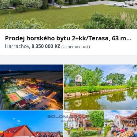
Prodej horského bytu 2+kk/Terasa, 63 m²,
Harrachov, parkovací stání + sklep +
Harrachov,
8 350 000 Kč
(za nemovitost)
komora, OV, novostavba