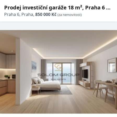
Prodej investiční garáže 18 m², Praha 6 –
Břevnov
Praha 6, Praha,
850 000 Kč
(za nemovitost)