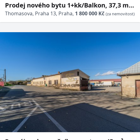
Prodej nového bytu 1+kk/Balkon, 37,3 m²
+ parkovací stání, sklep, Britská Čtvrť, DV,
Thomasova, Praha 13, Praha,
1 800 000 Kč
(za nemovitost)
novostavba