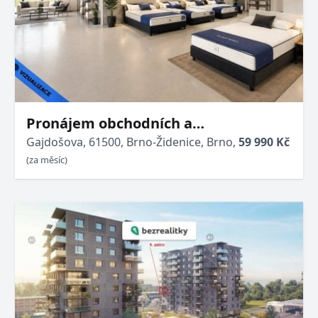
Pronájem obchodních a
kancelářských prostor - 145 m² - Brno
Gajdošova, 61500, Brno-Židenice, Brno,
59 990 Kč
- Židenice
(za měsíc)