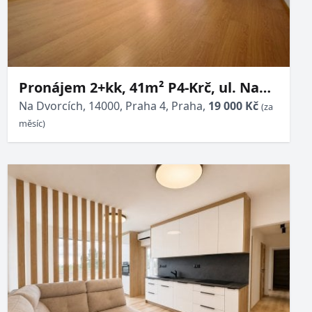
Pronájem 2+kk, 41m² P4-Krč, ul. Na
Dvorcích, po kompletní rekonstrukci,
Na Dvorcích, 14000, Praha 4, Praha,
19 000 Kč
(za
klimatizace
měsíc)