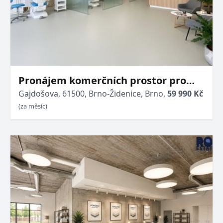
Pronájem komerčních prostor pro
zdravotnické zařízení - 145 m² - Brno -
Gajdošova, 61500, Brno-Židenice, Brno,
59 990 Kč
Židenice
(za měsíc)