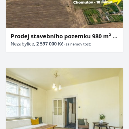
Prodej stavebního pozemku 980 m² –
Hořenec (10 min od Chomutova)
Nezabylice,
2 597 000 Kč
(za nemovitost)