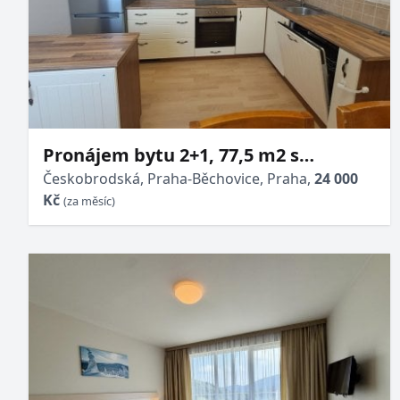
Pronájem bytu 2+1, 77,5 m2 s
garážovým stáním
Českobrodská, Praha-Běchovice, Praha,
24 000
Kč
(za měsíc)