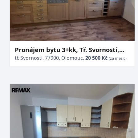
Pronájem bytu 3+kk, Tř. Svornosti,
Nová Ulice, 20500 Kč/měs, 89 m2
tř. Svornosti, 77900, Olomouc,
20 500 Kč
(za měsíc)