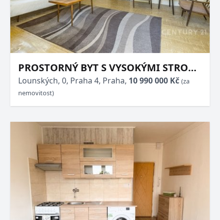
PROSTORNÝ BYT S VYSOKÝMI STROPY
A POTENCIÁLEM PRO VAŠE NÁPADY -
Lounských, 0, Praha 4, Praha,
10 990 000 Kč
(za
LOUNSKÝCH, NUSLE
nemovitost)