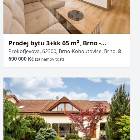
Prodej bytu 3+kk 65 m², Brno -
Kohoutovice, ulice Prokofjevova
Prokofjevova, 62300, Brno-Kohoutovice, Brno,
8
600 000 Kč
(za nemovitost)