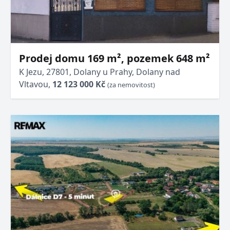
Prodej domu 169 m², pozemek 648 m²
K Jezu, 27801, Dolany u Prahy, Dolany nad
Vltavou,
12 123 000 Kč
(za nemovitost)