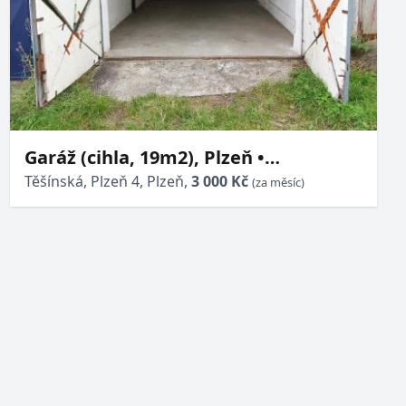
Garáž (cihla, 19m2), Plzeň •
Doubravka, Těšínská ul.
Těšínská, Plzeň 4, Plzeň,
3 000 Kč
(za měsíc)