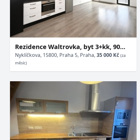
Rezidence Waltrovka, byt 3+kk, 90
m², terasa 15 m², garážové stání a
Nyklíčkova, 15800, Praha 5, Praha,
35 000 Kč
(za
sklep, ul. Nyklíčkova
měsíc)