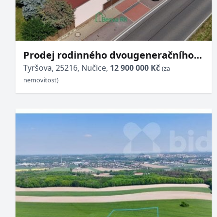
Prodej rodinného dvougeneračního
domu s pozemek Nučice u Rudné.
Tyršova, 25216, Nučice,
12 900 000 Kč
(za
nemovitost)