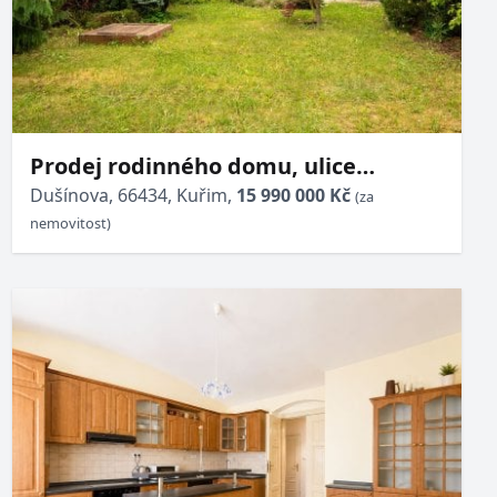
Prodej rodinného domu, ulice
Dušínova, Kuřim, okr. Brno-venkov
Dušínova, 66434, Kuřim,
15 990 000 Kč
(za
nemovitost)