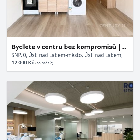
Bydlete v centru bez kompromisů |
Pronájem 2+kk, 37 m², výtah, sklep,
SNP, 0, Ústí nad Labem-město, Ústí nad Labem,
12 000 Kč
ihned k nastěhování
(za měsíc)