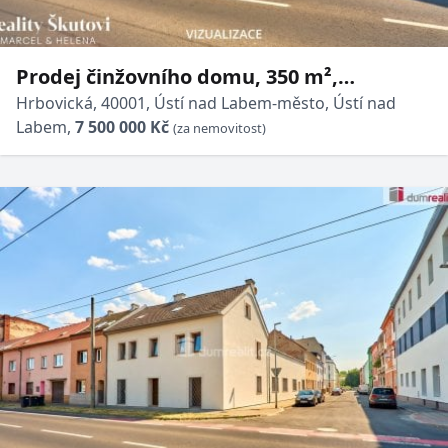
Prodej činžovního domu, 350 m²,
Hrbovická, Ústí nad Labem
Hrbovická, 40001, Ústí nad Labem-město, Ústí nad
Labem,
7 500 000 Kč
(za nemovitost)