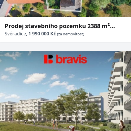
Prodej stavebního pozemku 2388 m²
Svéradice
Svéradice,
1 990 000 Kč
(za nemovitost)