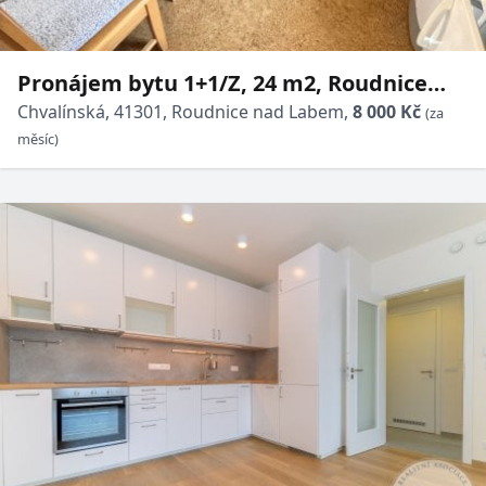
Pronájem bytu 1+1/Z, 24 m2, Roudnice
n.L., ul. Chvalínská, 1.NP, cihla
Chvalínská, 41301, Roudnice nad Labem,
8 000 Kč
(za
měsíc)