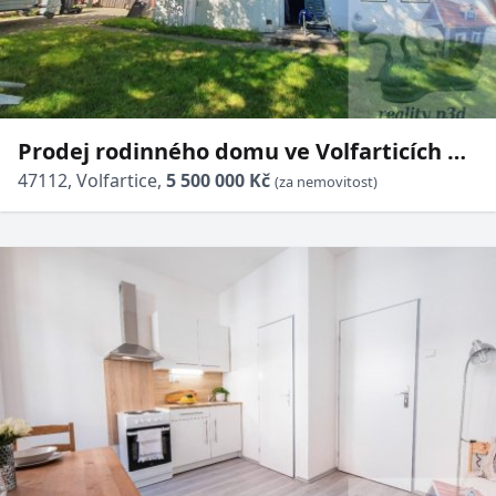
Prodej rodinného domu ve Volfarticích u
České Lípy, dvougenerační.
47112, Volfartice,
5 500 000 Kč
(za nemovitost)