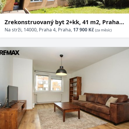
Zrekonstruovaný byt 2+kk, 41 m2, Praha
4- Krč, Na Strži
Na strži, 14000, Praha 4, Praha,
17 900 Kč
(za měsíc)