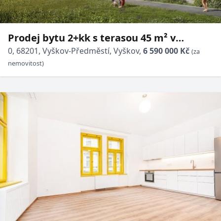
Prodej bytu 2+kk s terasou 45 m² v
projektu Rezidence Haná, Vyškov
0, 68201, Vyškov-Předměstí, Vyškov,
6 590 000 Kč
(za
nemovitost)