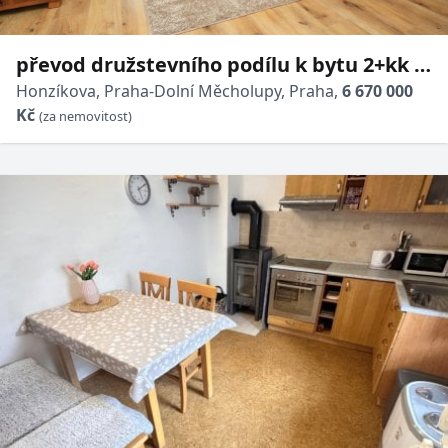
převod družstevního podílu k bytu 2+kk s
balkonem a GS v projektu Malý háj v
Honzíkova, Praha-Dolní Měcholupy, Praha,
6 670 000
Kč
Dolních Měcholupech
(za nemovitost)