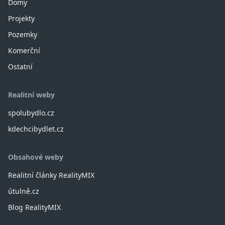
Domy
Projekty
Pozemky
Komerční
Ostatní
Realitní weby
spolubydlo.cz
kdechcibydlet.cz
Obsahové weby
Realitní články RealityMIX
útulně.cz
Blog RealityMIX