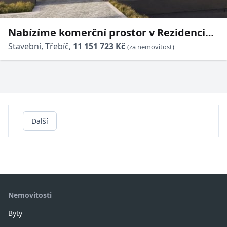
Nabízíme komerční prostor v Rezidenci
Okrajová Horka-Domky Třebíč
Stavební, Třebíč,
11 151 723 Kč
(za nemovitost)
Další
Nemovitosti
Byty