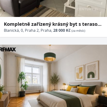
Kompletně zařízený krásný byt s terasou,
ihned volný
Blanická, 0, Praha 2, Praha,
28 000 Kč
(za měsíc)