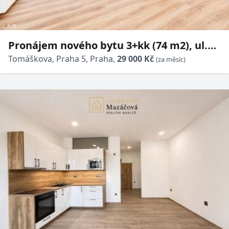
Pronájem nového bytu 3+kk (74 m2), ul.
Tomáškova, Praha 5 - Anděl
Tomáškova, Praha 5, Praha,
29 000 Kč
(za měsíc)