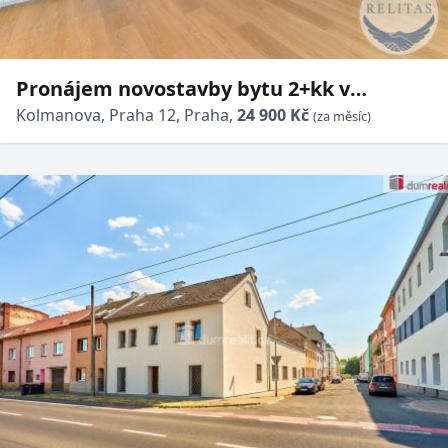
Pronájem novostavby bytu 2+kk v
Modřanském cukrovaru, 47 m² + lodžie,
Kolmanova, Praha 12, Praha,
24 900 Kč
(za měsíc)
sklep, parking