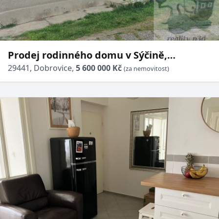
Prodej rodinného domu v Sýčině,
Mladoboleslavsko.
29441, Dobrovice,
5 600 000 Kč
(za nemovitost)