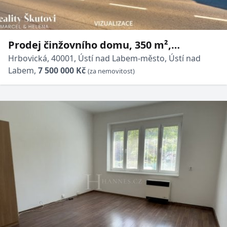
Prodej činžovního domu, 350 m²,
Hrbovická, Ústí nad Labem
Hrbovická, 40001, Ústí nad Labem-město, Ústí nad
Labem,
7 500 000 Kč
(za nemovitost)