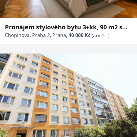
Pronájem stylového bytu 3+kk, 90 m2 s
výhledem do Riegrových sadů
Chopinova, Praha 2, Praha,
40 000 Kč
(za měsíc)