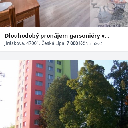
Dlouhodobý pronájem garsoniéry v
Jiráskově ulici v České Lípě.
Jiráskova, 47001, Česká Lípa,
7 000 Kč
(za měsíc)