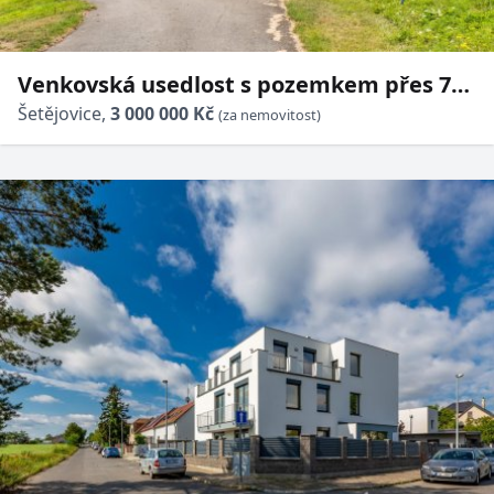
Venkovská usedlost s pozemkem přes 7
000 m² – místo s historií a velkým
Šetějovice,
3 000 000 Kč
(za nemovitost)
potenciálem