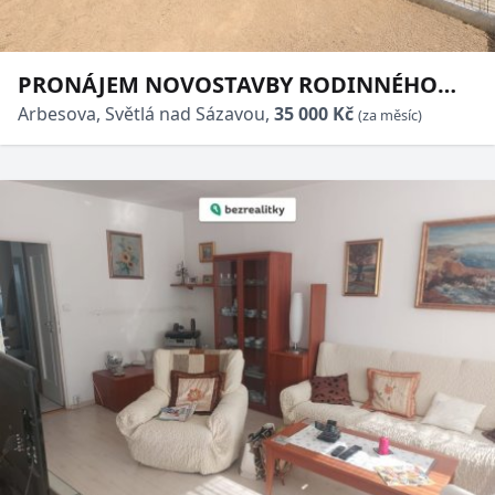
PRONÁJEM NOVOSTAVBY RODINNÉHO
DOMU 6+KK, 165 m², POZEMEK 551 m² –
Arbesova, Světlá nad Sázavou,
35 000 Kč
(za měsíc)
SVĚTLÁ NAD SÁZAVOU