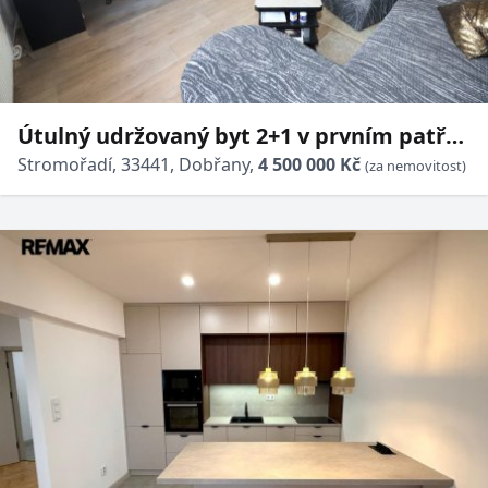
Útulný udržovaný byt 2+1 v prvním patře
cihlové budovy v Dobřanech
Stromořadí, 33441, Dobřany,
4 500 000 Kč
(za nemovitost)