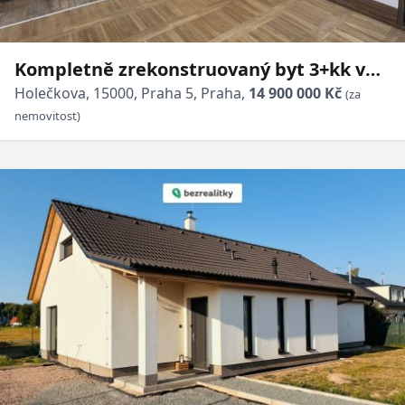
Kompletně zrekonstruovaný byt 3+kk v
Praze 5 – Smíchov
Holečkova, 15000, Praha 5, Praha,
14 900 000 Kč
(za
nemovitost)