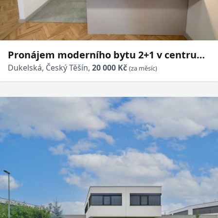
Pronájem moderního bytu 2+1 v centru
Českého Těšína - ul. Dukelská
Dukelská, Český Těšín,
20 000 Kč
(za měsíc)