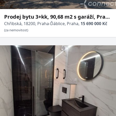
Prodej bytu 3+kk, 90,68 m2 s garáží, Praha
- Ďáblice
Chřibská, 18200, Praha-Ďáblice, Praha,
15 690 000 Kč
(za nemovitost)