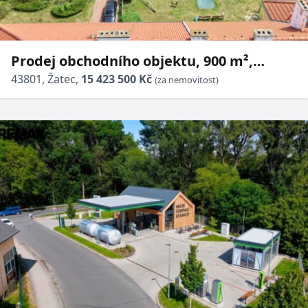
Prodej obchodního objektu, 900 m²,
Žatec, ul. Čelakovského
43801, Žatec,
15 423 500 Kč
(za nemovitost)