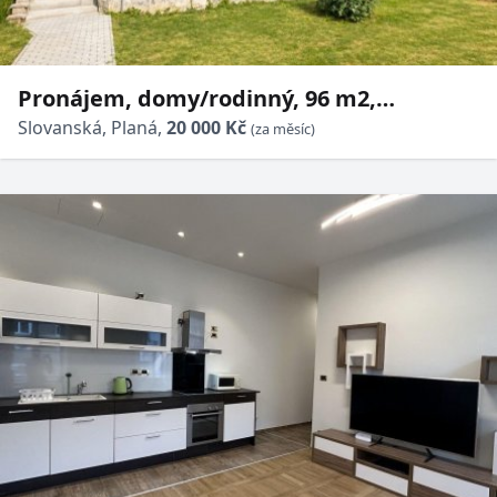
Pronájem, domy/rodinný, 96 m2,
Slovanská 369, 34815 Planá, Tachov [ID
Slovanská, Planá,
20 000 Kč
(za měsíc)
88666]