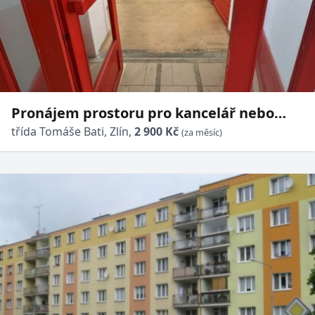
Pronájem prostoru pro kancelář nebo
butik-centrum Zlína u zástávky MHD
třída Tomáše Bati, Zlín,
2 900 Kč
(za měsíc)