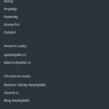
Domy
Projekty
Pozemky
Komerční
Ostatní
Realitní weby
spolubydlo.cz
kdechcibydlet.cz
Obsahové weby
Realitní články RealityMIX
útulně.cz
Blog RealityMIX