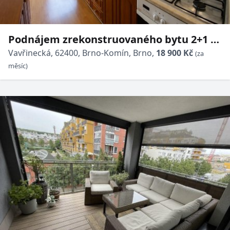
Podnájem zrekonstruovaného bytu 2+1 s
balkonem, 61 m² - Brno - Komín
Vavřinecká, 62400, Brno-Komín, Brno,
18 900 Kč
(za
měsíc)