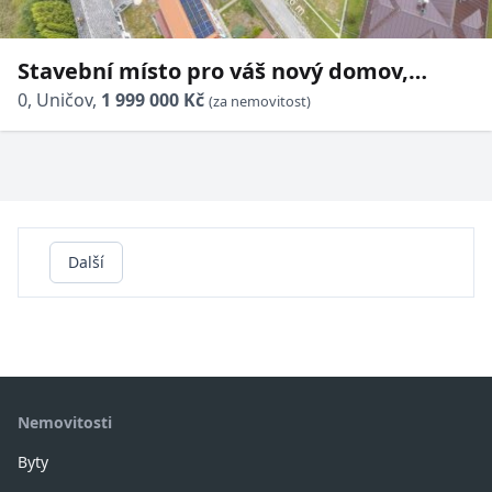
Stavební místo pro váš nový domov,
výměra 1.144m2 - Uničov, místní část
0, Uničov,
1 999 000 Kč
(za nemovitost)
Renoty
Další
Nemovitosti
Byty