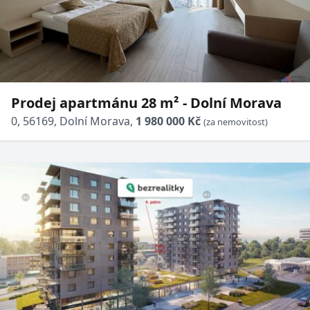
Prodej apartmánu 28 m² - Dolní Morava
0, 56169, Dolní Morava,
1 980 000 Kč
(za nemovitost)