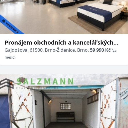
Pronájem obchodních a kancelářských
prostor - 145 m² - Brno - Židenice
Gajdošova, 61500, Brno-Židenice, Brno,
59 990 Kč
(za
měsíc)