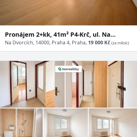
Pronájem 2+kk, 41m² P4-Krč, ul. Na
Dvorcích, po kompletní rekonstrukci,
Na Dvorcích, 14000, Praha 4, Praha,
19 000 Kč
(za měsíc)
klimatizace