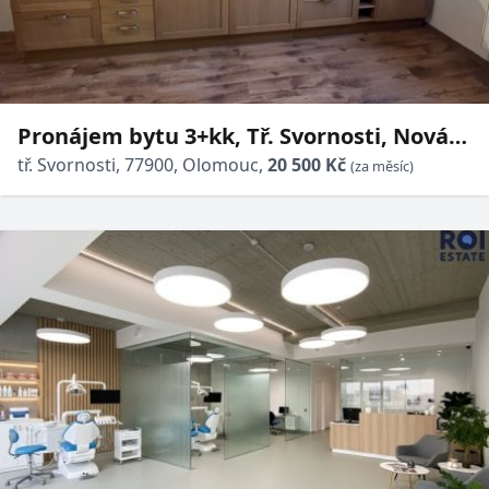
Pronájem bytu 3+kk, Tř. Svornosti, Nová
Ulice, 20500 Kč/měs, 89 m2
tř. Svornosti, 77900, Olomouc,
20 500 Kč
(za měsíc)