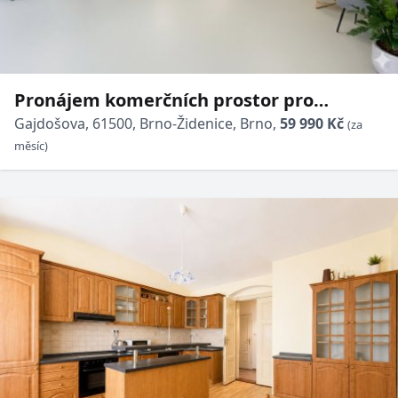
Pronájem komerčních prostor pro
zdravotnické zařízení - 145 m² - Brno -
Gajdošova, 61500, Brno-Židenice, Brno,
59 990 Kč
(za
Židenice
měsíc)