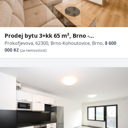
Prodej bytu 3+kk 65 m², Brno -
Kohoutovice, ulice Prokofjevova
Prokofjevova, 62300, Brno-Kohoutovice, Brno,
8 600
000 Kč
(za nemovitost)