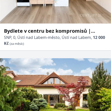
Bydlete v centru bez kompromisů |
Pronájem 2+kk, 37 m², výtah, sklep, ihned
SNP, 0, Ústí nad Labem-město, Ústí nad Labem,
12 000
Kč
k nastěhování
(za měsíc)