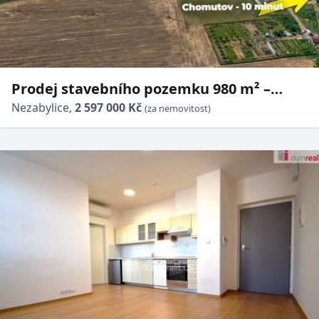
Prodej stavebního pozemku 980 m² –
Hořenec (10 min od Chomutova)
Nezabylice,
2 597 000 Kč
(za nemovitost)