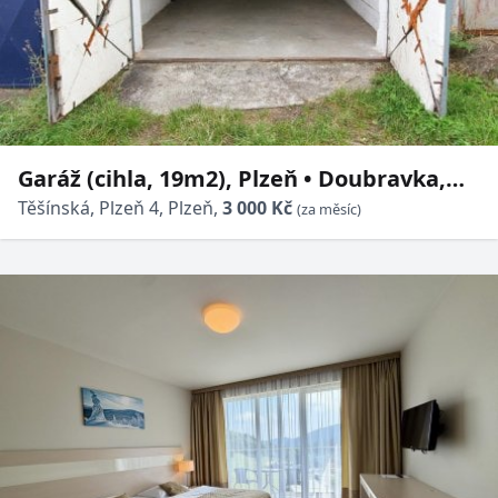
Garáž (cihla, 19m2), Plzeň • Doubravka,
Těšínská ul.
Těšínská, Plzeň 4, Plzeň,
3 000 Kč
(za měsíc)