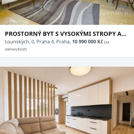
PROSTORNÝ BYT S VYSOKÝMI STROPY A
POTENCIÁLEM PRO VAŠE NÁPADY -
Lounských, 0, Praha 4, Praha,
10 990 000 Kč
(za
LOUNSKÝCH, NUSLE
nemovitost)