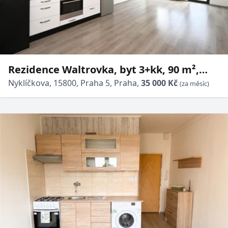
Rezidence Waltrovka, byt 3+kk, 90 m²,
terasa 15 m², garážové stání a sklep, ul.
Nyklíčkova, 15800, Praha 5, Praha,
35 000 Kč
(za měsíc)
Nyklíčkova