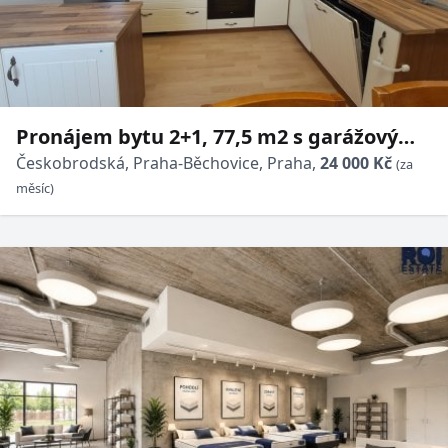
Pronájem bytu 2+1, 77,5 m2 s garážovým
stáním
Českobrodská, Praha-Běchovice, Praha,
24 000 Kč
(za
měsíc)