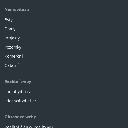
Nemovitosti
Byty
Domy
Projekty
Pozemky
Komerční
Ostatní
Realitní weby
spolubydlo.cz
kdechcibydlet.cz
Obsahové weby
Realitní články RealityMIX