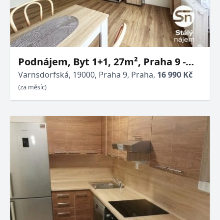
Podnájem, Byt 1+1, 27m², Praha 9 -
Střížkov, ul. Varnsdorfská
Varnsdorfská, 19000, Praha 9, Praha,
16 990 Kč
(za měsíc)