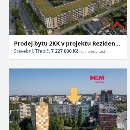
Prodej bytu 2KK v projektu Rezidence
Okrajová v Třebíči
Stavební, Třebíč,
7 227 000 Kč
(za nemovitost)