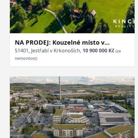
NA PRODEJ: Kouzelné místo v
Roudnici/Jestřabí v Krkonoších
51401, Jestřabí v Krkonoších,
10 900 000 Kč
(za
nemovitost)