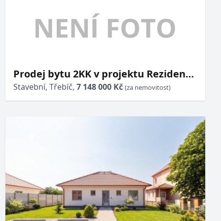
Prodej bytu 2KK v projektu Rezidence
Okrajová v Třebíči
Stavební, Třebíč,
7 148 000 Kč
(za nemovitost)