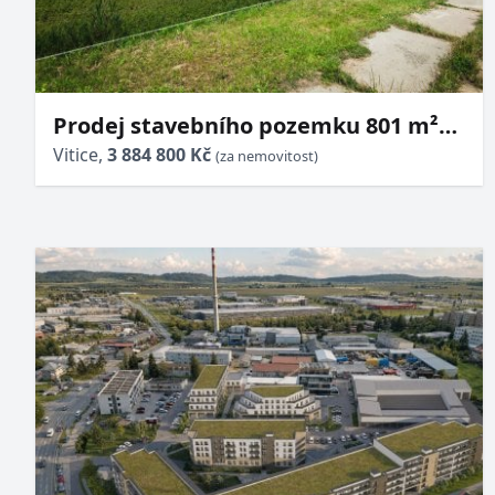
Prodej stavebního pozemku 801 m²
Dobré Pole u Vitic
Vitice,
3 884 800 Kč
(za nemovitost)