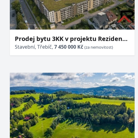
Prodej bytu 3KK v projektu Rezidence
Okrajová v Třebíči
Stavební, Třebíč,
7 450 000 Kč
(za nemovitost)