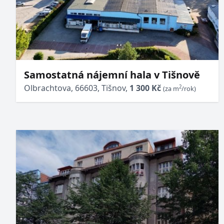
Samostatná nájemní hala v Tišnově
Olbrachtova, 66603, Tišnov,
1 300 Kč
2
(za m
/rok)