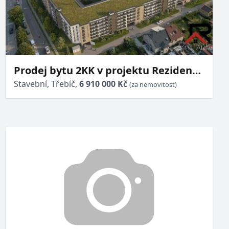
Prodej bytu 2KK v projektu Rezidence
Okrajová v Třebíči
Stavební, Třebíč,
6 910 000 Kč
(za nemovitost)