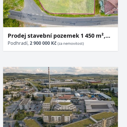
Prodej stavební pozemek 1 450 m²,
Podhradí u Aše
Podhradí,
2 900 000 Kč
(za nemovitost)