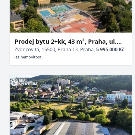
Prodej bytu 2+kk, 43 m², Praha, ul.
Zvoncovitá-Stodůlky
Zvoncovitá, 15500, Praha 13, Praha,
5 995 000 Kč
(za nemovitost)