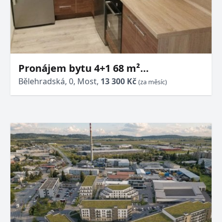
Pronájem bytu 4+1 68 m²
Bělehradská, Most
Bělehradská, 0, Most,
13 300 Kč
(za měsíc)