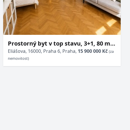
Prostorný byt v top stavu, 3+1, 80 m2
+ balkon 2 m2, zahrada 150 m2,
Eliášova, 16000, Praha 6, Praha,
15 900 000 Kč
(za
3.patro, Praha 6 - Dejvice
nemovitost)