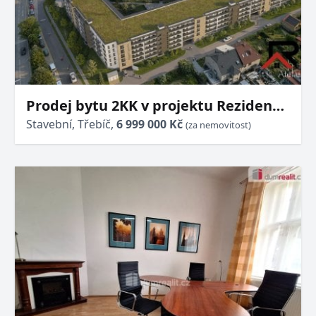
Prodej bytu 2KK v projektu Rezidence
Okrajová v Třebíči
Stavební, Třebíč,
6 999 000 Kč
(za nemovitost)