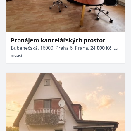
Pronájem kancelářských prostor
51m2 P6 Bubeneč Bubenečská
Bubenečská, 16000, Praha 6, Praha,
24 000 Kč
(za
kompletně vybavené
měsíc)