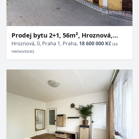
Prodej bytu 2+1, 56m², Hroznová,
Praha 1 - Malá Strana
Hroznová, 0, Praha 1, Praha,
18 600 000 Kč
(za
nemovitost)