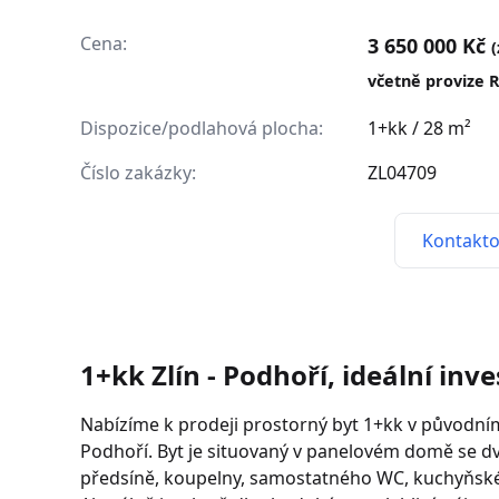
Cena:
3 650 000 Kč
včetně provize 
Dispozice/podlahová plocha:
1+kk / 28 m²
Číslo zakázky:
ZL04709
Kontakto
1+kk Zlín - Podhoří, ideální inve
Nabízíme k prodeji prostorný byt 1+kk v původním 
Podhoří. Byt je situovaný v panelovém domě se d
předsíně, koupelny, samostatného WC, kuchyňské