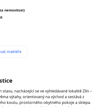
(za nemovitost)
RK
vat makléře
stice
stavu, nacházející se ve vyhledávané lokalitě Zlín –
věma výtahy, orientovaný na východ a sestává z
ho koutu, prostorného obytného pokoje a sklepa.