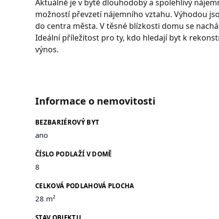
Aktuálně je v bytě dlouhodobý a spolehlivý nájemní
možností převzetí nájemního vztahu. Výhodou jso
do centra města. V těsné blízkosti domu se nacház
Ideální příležitost pro ty, kdo hledají byt k rekon
výnos.
Informace o nemovitosti
BEZBARIÉROVÝ BYT
ano
ČÍSLO PODLAŽÍ V DOMĚ
8
CELKOVÁ PODLAHOVÁ PLOCHA
28 m²
STAV OBJEKTU