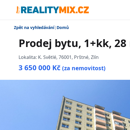
Zpět na vyhledávání
|
Domů
Prodej bytu, 1+kk, 28
Lokalita:
K. Světlé, 76001, Prštné, Zlín
3 650 000 Kč
(za nemovitost)