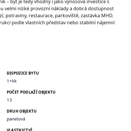
k – byt je tedy vhodný i jako výnosová investice s
u velmi nízké provozní náklady a dobrá dostupnost
í, potraviny, restaurace, parkoviště, zastávka MHD.
strukci podle vlastních představ nebo stabilní nájemní
DISPOZICE BYTU
1+kk
POČET PODLAŽÍ OBJEKTU
13
DRUH OBJEKTU
panelová
VLASTNICTVÍ