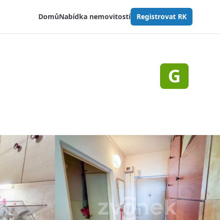
Domů
Nabídka nemovitostí
Registrovat RK
G