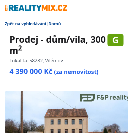
Zpět na vyhledávání
|
Domů
Prodej - dům/vila, 300
G
2
m
Lokalita:
58282, Vilémov
4 390 000 Kč
(za nemovitost)