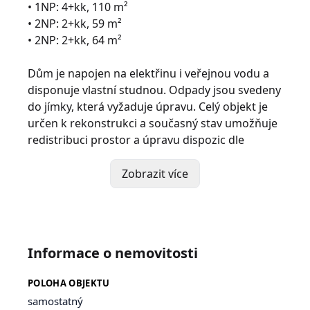
• 1NP: 4+kk, 110 m²
• 2NP: 2+kk, 59 m²
• 2NP: 2+kk, 64 m²
Dům je napojen na elektřinu i veřejnou vodu a
disponuje vlastní studnou. Odpady jsou svedeny
do jímky, která vyžaduje úpravu. Celý objekt je
určen k rekonstrukci a současný stav umožňuje
redistribuci prostor a úpravu dispozic dle
budoucího záměru, čímž může být soukromé
vícegenerační bydlení či investiční bytový dům.
Zobrazit více
Pokud byste nenašli v této prezentaci 3D
virtuální prohlídku, ve které se můžete projít
jako ve skutečnosti, tak mi napište a já Vám jí
Informace o nemovitosti
pošlu.
POLOHA OBJEKTU
Pro více informací a domluvení prohlídky
samostatný
kontaktujte makléřku.