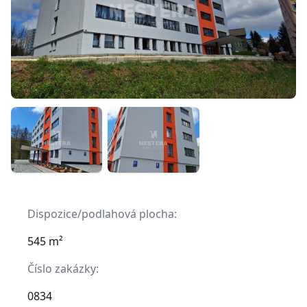
Dispozice/podlahová plocha:
545 m²
Číslo zakázky:
0834