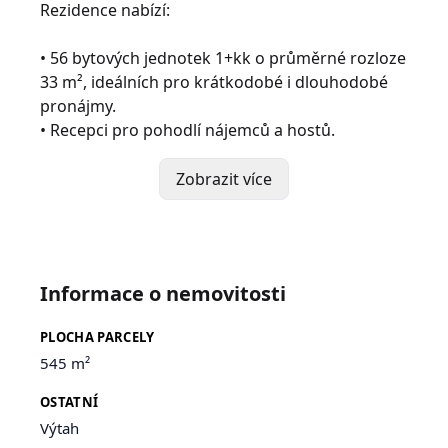
Rezidence nabízí:
• 56 bytových jednotek 1+kk o průměrné rozloze
33 m², ideálních pro krátkodobé i dlouhodobé
pronájmy.
• Recepci pro pohodlí nájemců a hostů.
• Bytová jednotka správce nemovitosti o
dispozici 3+kk
Zobrazit více
• Tři velké společenské místnosti, které mohou
sloužit jako zázemí pro setkání, školení či
relaxaci.
• Tělocvičnu, ideální pro sportovní aktivity přímo
Informace o nemovitosti
v domě.
PLOCHA PARCELY
Tato nemovitost je navržena s ohledem na
545 m²
provoz ubytovacích zařízení, což z ní činí ideální
investici pro podnikatele v oblasti cestovního
OSTATNÍ
ruchu nebo dlouhodobého pronájmu. Vzhledem
Výtah
ke své dispozici a rozdělení jednotek je dům