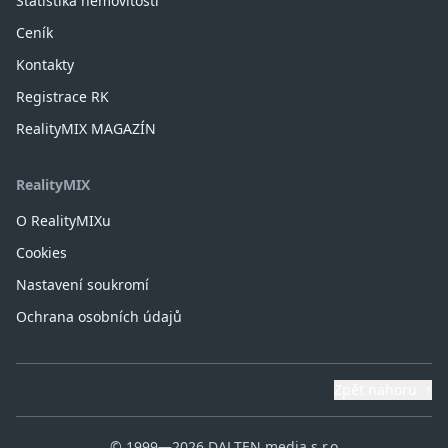
Statistika nemovitostí
Ceník
Kontakty
Registrace RK
RealityMIX MAGAZÍN
RealityMIX
O RealityMIXu
Cookies
Nastavení soukromí
Ochrana osobních údajů
Zpět nahoru
↑
© 1999—2026 DALTEN media s.r.o