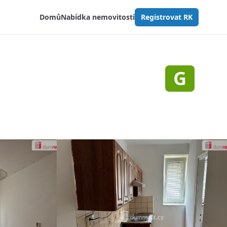
Domů
Nabídka nemovitostí
Registrovat RK
G