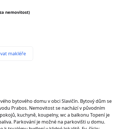
(za nemovitost)
vat makléře
ového bytového domu v obci Slavičín. Bytový dům se
ávodu Prabos. Nemovitost se nachází v původním
 pokojů, kuchyně, koupelny, wc a balkonu Topení je
aliva. Parkování je možné na parkovišti u domu.
k trvalému bydlení v klidné lokalitě. Ev. číslo: