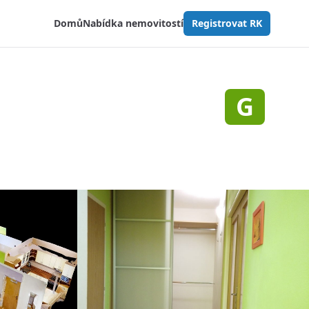
Domů
Nabídka nemovitostí
Registrovat RK
G