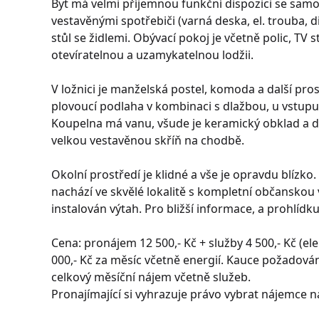
Byt má velmi příjemnou funkční dispozici se samo
vestavěnými spotřebiči (varná deska, el. trouba, d
stůl se židlemi. Obývací pokoj je včetně polic, TV 
otevíratelnou a uzamykatelnou lodžii.
V ložnici je manželská postel, komoda a další pro
plovoucí podlaha v kombinaci s dlažbou, u vstupu 
Koupelna má vanu, všude je keramický obklad a d
velkou vestavěnou skříň na chodbě.
Okolní prostředí je klidné a vše je opravdu blízko.
nachází ve skvělé lokalitě s kompletní občanskou
instalován výtah. Pro bližší informace, a prohlídku
Cena: pronájem 12 500,- Kč + služby 4 500,- Kč (ele
000,- Kč za měsíc včetně energií. Kauce požadován
celkový měsíční nájem včetně služeb.
Pronajímající si vyhrazuje právo vybrat nájemce na