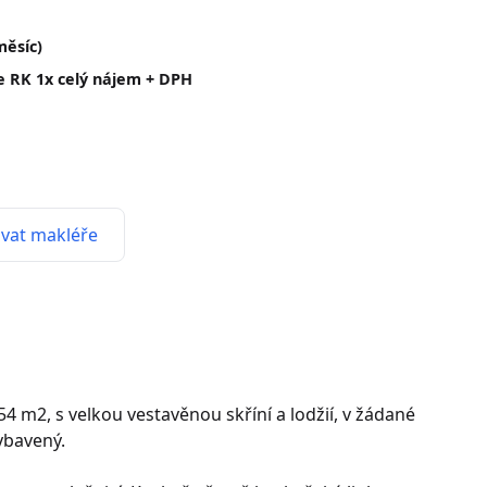
měsíc)
ze RK 1x celý nájem + DPH
vat makléře
 m2, s velkou vestavěnou skříní a lodžií, v žádané
ybavený.