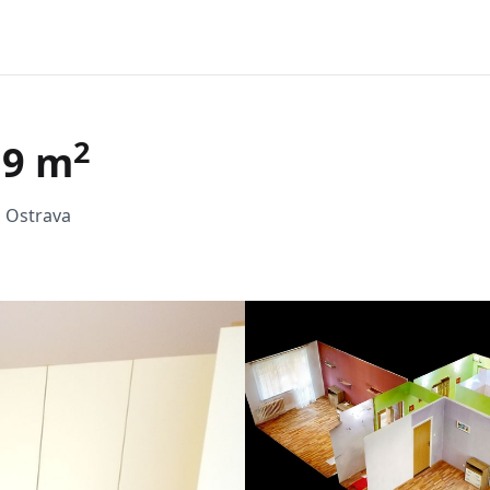
2
59 m
, Ostrava