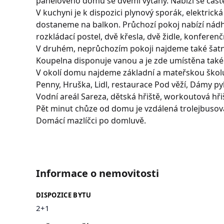
panelového domu se dvěmi výtahy. Nabízí se částe
V kuchyni je k dispozici plynový sporák, elektrická
dostaneme na balkon. Průchozí pokoj nabízí nádh
rozkládací postel, dvě křesla, dvě židle, konferenční
V druhém, neprůchozím pokoji najdeme také šat
Koupelna disponuje vanou a je zde umístěna také
V okolí domu najdeme základní a mateřskou škol
Penny, Hruška, Lidl, restaurace Pod věží, Dámy pyk
Vodní areál Sareza, dětská hřiště, workoutová hři
Pět minut chůze od domu je vzdálená trolejbuso
Domácí mazlíčci po domluvě.
Informace o nemovitosti
DISPOZICE BYTU
2+1