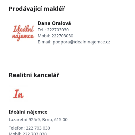
Prodávající makléř
Dana Oralová
Tel.:
222703030
Mobil:
222703030
E-mail:
podpora@idealninajemce.cz
Realitní kancelář
Ideální nájemce
Lazaretní 925/9, Brno, 615 00
Telefon:
222 703 030
Mobil:
222 703 030