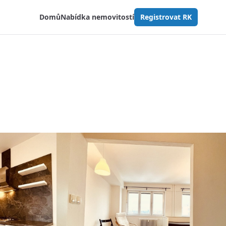
Domů
Nabídka nemovitostí
Registrovat RK