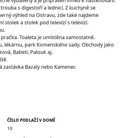
čně vybavený a je připraven ihned k nastěhování.
 trouba s digestoří a lednicí. Z kuchyně se
erný výhled na Ostravu, zde také najdeme
 stolek a stolek pod televizí s televizí.
nu.
 pračka. Toaleta je umístěna samostatně.
u, lékárnu, park Komenského sady. Obchody jako
ová, Babeti, Palouk aj.
ště.
vá zastávka Bazaly nebo Kamenec
ČÍSLO PODLAŽÍ V DOMĚ
10