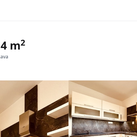
2
54 m
rava