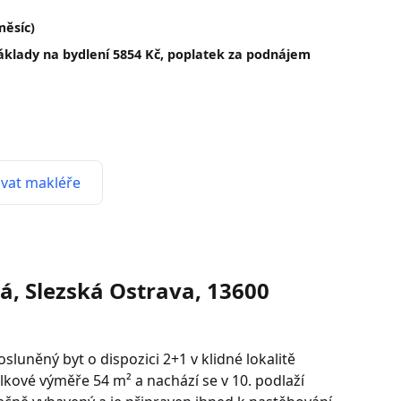
měsíc)
náklady na bydlení 5854 Kč, poplatek za podnájem
vat makléře
, Slezská Ostrava, 13600
uněný byt o dispozici 2+1 v klidné lokalitě
lkové výměře 54 m² a nachází se v 10. podlaží