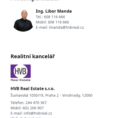
Hlavní město Praha je autem rychle dostupné
po dálnici.
Ing. Libor Manda
Více informací k dispozici na vyžádání nebo při
Tel.:
608 116 666
osobním setkání. Možnost zajištění financování
Mobil:
608 116 666
hypotečním úvěrem. Uvedené informace jsou
E-mail:
lmanda@hvbreal.cz
orientační a mohou se v průběhu inzerce měnit.
Realitní kancelář
HVB Real Estate s.r.o.
Šumavská 1050/19, Praha 2 - Vinohrady, 12000
Telefon:
244 470 367
Mobil:
602 200 907
E-mail:
info@hvbreal.cz