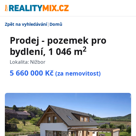
Zpět na vyhledávání
|
Domů
Prodej - pozemek pro
2
bydlení, 1 046 m
Lokalita:
Nižbor
5 660 000 Kč
(za nemovitost)