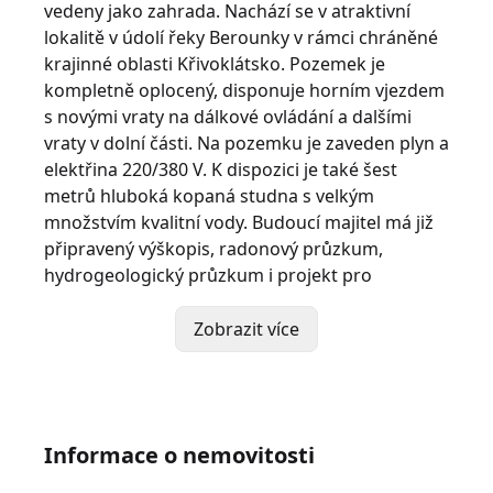
vedeny jako zahrada. Nachází se v atraktivní
lokalitě v údolí řeky Berounky v rámci chráněné
krajinné oblasti Křivoklátsko. Pozemek je
kompletně oplocený, disponuje horním vjezdem
s novými vraty na dálkové ovládání a dalšími
vraty v dolní části. Na pozemku je zaveden plyn a
elektřina 220/380 V. K dispozici je také šest
metrů hluboká kopaná studna s velkým
množstvím kvalitní vody. Budoucí majitel má již
připravený výškopis, radonový průzkum,
hydrogeologický průzkum i projekt pro
vybudování čistírny odpadních vod. Územní plán
zde předepisuje stavbu rodinného domu
Zobrazit více
obdélníkového půdorysu se sedlovou střechou,
max. zastavěnost 30%, podlažnost samostatně
stojících rodinných domů je 1.PP + 2.NP bez
užitného podkroví nebo 1.PP + 1.NP + využitelné
Informace o nemovitosti
podkroví .
Lokalita vyniká skvělou občanskou vybaveností v