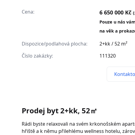
Cena:
6 650 000 Kč
Pouze u nás vám 
na věk a prokazo
Dispozice/podlahová plocha:
2+kk / 52 m²
Číslo zakázky:
111320
Kontakto
Prodej byt 2+kk, 52㎡
Rádi byste relaxovali na svém krkonošském apart
hřiště a k němu přilehlému wellness hotelu, zár