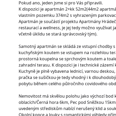
Pokud ano, jeden jsme si pro Vás připravili.
K dispozici je apartmán 2+kk 52m2(44m2 apartmá
vlastním pozemku 374m2 s vyhrazeným parkovac
Apartmán je součástí projektu Apartmány Hrádeče
restaurací a wellness, je jej tedy možno využívat 
včetně úklidu se stará správcovský tým).
Samotný apartmán se skládá ze vstupní chodby s 
kuchyňským koutem se vstupem na rozlehlou teras
prostorná koupelna se sprchovým koutem a toaleto
zahradní terasu. K dispozici je i technické zázemí
Kuchyně je plně vybavena lednicí, varnou deskou, 
pračka se sušičkou-je tedy vhodný i k dlouhodobý
pobytu během celého půlročního covidového obd
Nemovitost má skvělou polohu jako výchozí bod k
oblacích/Černá hora 6km, Pec pod Sněžkou 15km,
uvedeným střediskům nabízí nerušený klid a souk
Okolní kopce a louky s romantickými výhledy přím