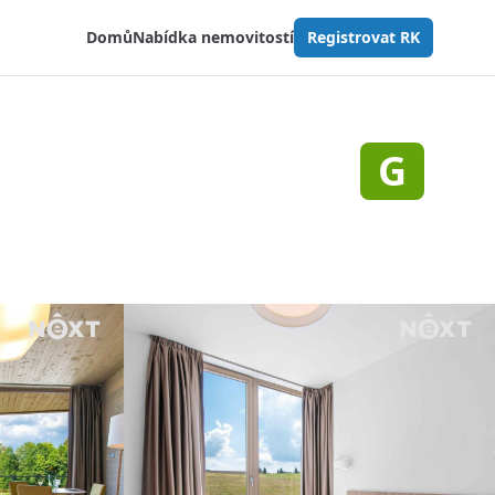
Domů
Nabídka nemovitostí
Registrovat RK
G