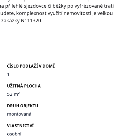
a přilehlé sjezdovce či běžky po vyfrézované trati
budete, komplexnost využití nemovitosti je velkou
o zakázky N111320.
ČÍSLO PODLAŽÍ V DOMĚ
1
UŽITNÁ PLOCHA
52 m²
DRUH OBJEKTU
montovaná
VLASTNICTVÍ
osobní