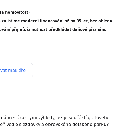
(za nemovitost)
zajistíme moderní financování až na 35 let, bez ohledu
vání příjmů, či nutnost předkládat daňové přiznání.
vat makléře
mánu s úžasnými výhledy, jež je součástí golfového
oveň vedle sjezdovky a obrovského dětského parku?