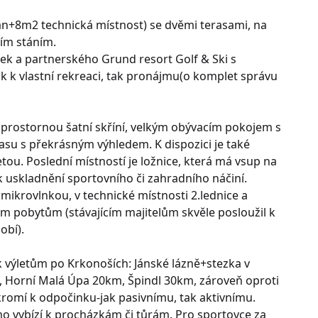
n+8m2 technická místnost) se dvěmi terasami, na
ím stáním.
k a partnerského Grund resort Golf & Ski s
jak k vlastní rekreaci, tak pronájmu(o komplet správu
prostornou šatní skříní, velkým obývacím pokojem s
u s překrásným výhledem. K dispozici je také
u. Poslední místností je ložnice, která má vsup na
 k uskladnění sportovního či zahradního náčiní.
mikrovlnkou, v technické místnosti 2.lednice a
m pobytům (stávajícím majitelům skvěle posloužil k
obí).
 výletům po Krkonoších: Jánské lázně+stezka v
 Horní Malá Úpa 20km, Špindl 30km, zároveň oproti
romí k odpočinku-jak pasivnímu, tak aktivnímu.
o vybízí k procházkám či tůrám. Pro sportovce za