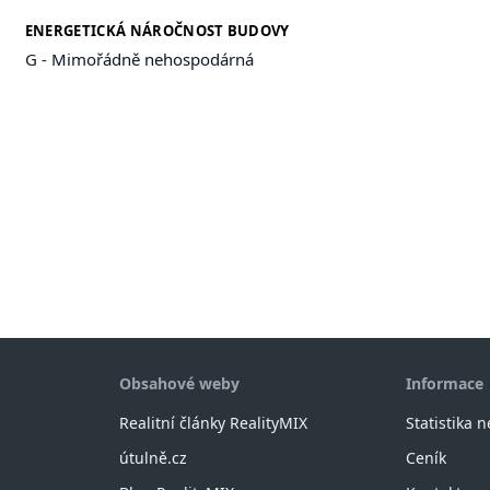
ENERGETICKÁ NÁROČNOST BUDOVY
G - Mimořádně nehospodárná
Obsahové weby
Informace
Realitní články RealityMIX
Statistika 
útulně.cz
Ceník