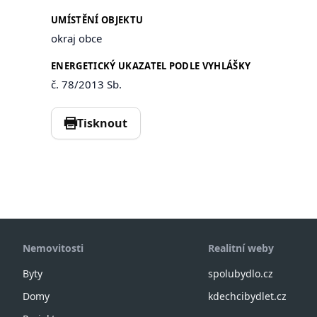
UMÍSTĚNÍ OBJEKTU
okraj obce
ENERGETICKÝ UKAZATEL PODLE VYHLÁŠKY
č. 78/2013 Sb.
Tisknout
Nemovitosti
Realitní weby
Byty
spolubydlo.cz
Domy
kdechcibydlet.cz