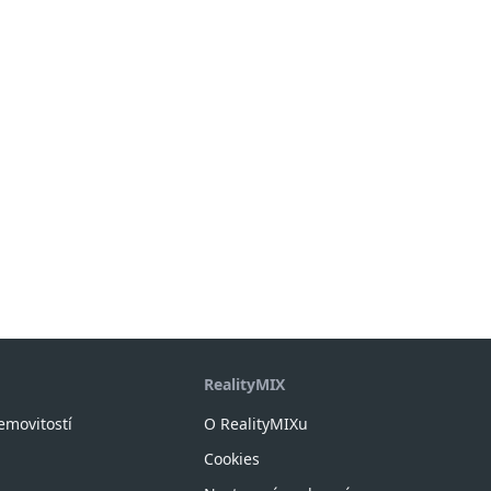
RealityMIX
nemovitostí
O RealityMIXu
Cookies