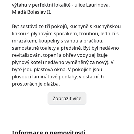
výtahu v perfektní lokalitě - ulice Laurinova,
Mladá Boleslav II.
Byt sestává ze tří pokojů, kuchyně s kuchyňskou
linkou s plynovým sporákem, troubou, lednicí s
mrazákem, koupelny s vanou a pračkou,
samostatné toalety a předsíně. Byt byl nedávno
revitalizován, topení a ohřev vody zajišťuje
plynový kotel (nedávno vyměněný za nový). V
bytě jsou plastová okna. V pokojích jsou
plovoucí laminátové podlahy, v ostatních
prostorách je dlažba.
K této bytové jednotce náleží jedno vyhrazené
Zobrazit více
parkovací stání ve dvoře. V současné době je
možné k bytové jednotce přikoupit sklepní
místnost (8,6 m2 nebo 11,5 m2). Přístup do
domu je možný dvěma způsoby. Z ulice
Informace o nemovitosti
Laurinova nebo ze společného dvora.