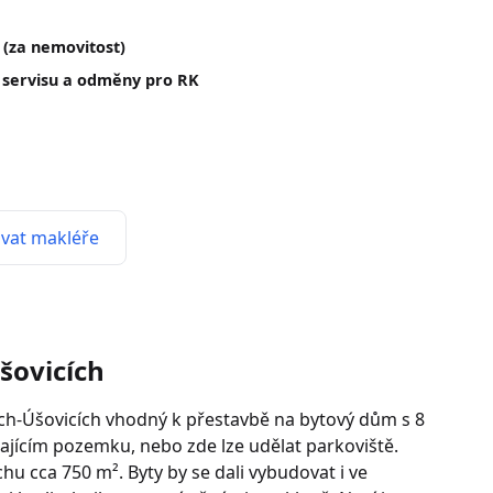
(za nemovitost)
 servisu a odměny pro RK
vat makléře
šovicích
h-Úšovicích vhodný k přestavbě na bytový dům s 8
léhajícím pozemku, nebo zde lze udělat parkoviště.
 cca 750 m². Byty by se dali vybudovat i ve