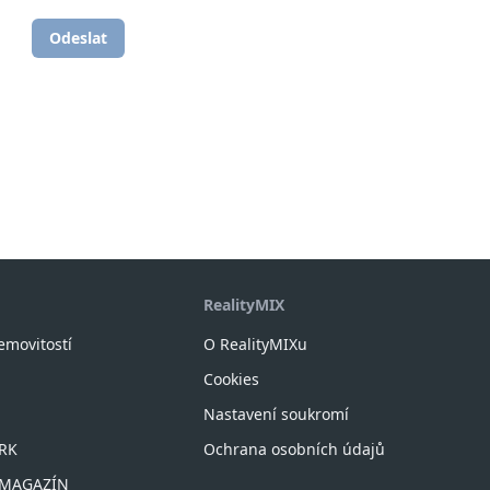
Odeslat
RealityMIX
nemovitostí
O RealityMIXu
Cookies
Nastavení soukromí
 RK
Ochrana osobních údajů
X MAGAZÍN