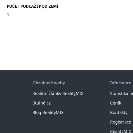
POČET PODLAŽÍ POD ZEMÍ
1
Obsahové weby
Informace
Realitní články RealityMIX
Statistika 
útulně.cz
Ceník
Blog RealityMIX
Kontakty
Registrace
RealityMI