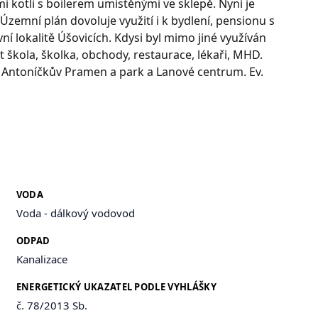
 kotli s boilerem umístěnými ve sklepě. Nyní je
zemní plán dovoluje využití i k bydlení, pensionu s
ní lokalitě Úšovicích. Kdysi byl mimo jiné využíván
t škola, školka, obchody, restaurace, lékaři, MHD.
 Antoníčkův Pramen a park a Lanové centrum. Ev.
VODA
Voda - dálkový vodovod
ODPAD
Kanalizace
ENERGETICKÝ UKAZATEL PODLE VYHLÁŠKY
č. 78/2013 Sb.