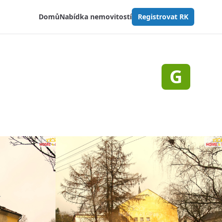
Domů
Nabídka nemovitostí
Registrovat RK
G