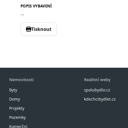
POPIS VYBAVENÍ
...
Tisknout
Nemovitosti
Realitní weby
Byty
spolubydlo.cz
Domy
kdechcibydlet.cz
Projekty
Pozemky
Komerční