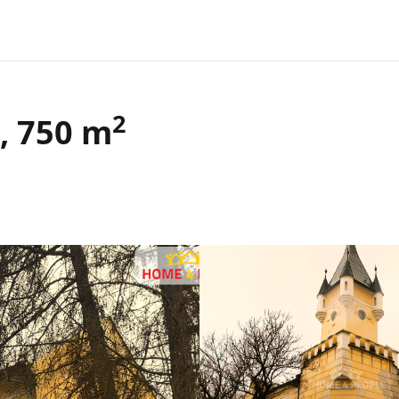
2
, 750 m