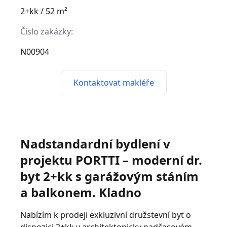
2+kk / 52 m²
Číslo zakázky:
N00904
Kontaktovat makléře
Nadstandardní bydlení v
projektu PORTTI – moderní dr.
byt 2+kk s garážovým stáním
a balkonem. Kladno
Nabízím k prodeji exkluzivní družstevní byt o
dispozici 2+kk v architektonicky nadčasovém