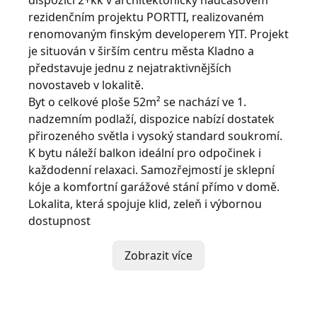
rezidenčním projektu PORTTI, realizovaném
renomovaným finským developerem YIT. Projekt
je situován v širším centru města Kladno a
představuje jednu z nejatraktivnějších
novostaveb v lokalitě.
Byt o celkové ploše 52m² se nachází ve 1.
nadzemním podlaží, dispozice nabízí dostatek
přirozeného světla i vysoký standard soukromí.
K bytu náleží balkon ideální pro odpočinek i
každodenní relaxaci. Samozřejmostí je sklepní
kóje a komfortní garážové stání přímo v domě.
Lokalita, která spojuje klid, zeleň i výbornou
dostupnost
Projekt se nachází v bezprostřední blízkosti
prestižní vilové čtvrti Habešovna a nabízí
Zobrazit více
kompletní občanskou vybavenost v docházkové
vzdálenosti – školy všech stupňů, zdravotnická
zařízení, úřady i široké možnosti sportovního