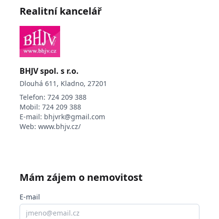
Realitní kancelář
dlouhodobou hodnotou.
V případě zájmu o více informací nebo osobní
konzultaci mě neváhejte kontaktovat.
BHJV spol. s r.o.
Dlouhá 611, Kladno, 27201
Telefon:
724 209 388
Mobil:
724 209 388
E-mail:
bhjvrk@gmail.com
Web:
www.bhjv.cz/
Mám zájem o nemovitost
E-mail