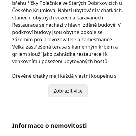
břehu říčky Polečnice ve Starých Dobrkovicích u
Českého Krumlova. Nabízí ubytování v chatkách,
stanech, obytných vozech a karavanech.
Restaurace se nachází v hlavní zděné budově. V
podkroví budovy jsou obytné pokoje se
zázemím pro provozovatele a zaměstnance.
Velká zastřešená terasa s kamenným krbem a
grilem slouží jako zahrádka restaurace i k
venkovnímu posezení ubytovaných hostů.
Dřevěné chatky mají každá vlastní koupelnu s
WC. Výhodou je, že všech deset chatek stojí na
samostatných stavebních parcelách a jsou
Zobrazit více
vedené katastrem jako objekty k bydlení.
Rozlehlý areál s výměrou pozemků 12.398 m2
patří podle územního plánu do zastavěného
Informace o nemovitosti
území, plochy občanského vybavení.
K dispozici je sportovní hřiště, dětské hřiště,