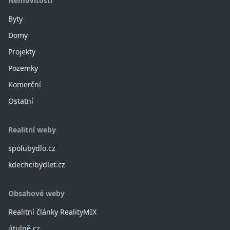
Nemovitosti
Byty
Domy
Projekty
Pozemky
Komerční
Ostatní
Realitní weby
spolubydlo.cz
kdechcibydlet.cz
Obsahové weby
Realitní články RealityMIX
útulně.cz