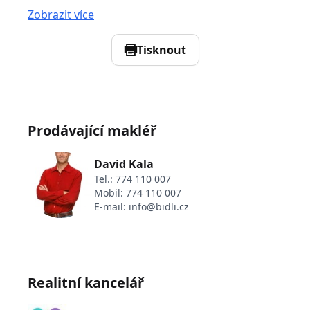
Zobrazit více
Tisknout
Prodávající makléř
David Kala
Tel.:
774 110 007
Mobil:
774 110 007
E-mail:
info@bidli.cz
Realitní kancelář