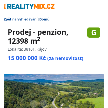
Zpět na vyhledávání
|
Domů
Prodej - penzion,
G
2
12398 m
Lokalita:
38101, Kájov
15 000 000 Kč
(za nemovitost)