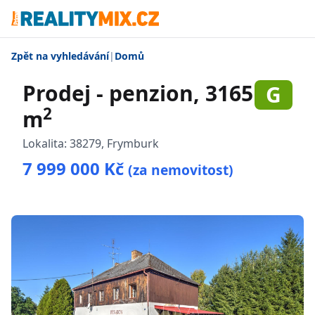
Zpět na vyhledávání
|
Domů
Prodej - penzion, 3165
G
2
m
Lokalita:
38279, Frymburk
7 999 000 Kč
(za nemovitost)