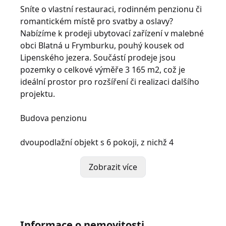
Sníte o vlastní restauraci, rodinném penzionu či
romantickém místě pro svatby a oslavy?
Nabízíme k prodeji ubytovací zařízení v malebné
obci Blatná u Frymburku, pouhý kousek od
Lipenského jezera. Součástí prodeje jsou
pozemky o celkové výměře 3 165 m2, což je
ideální prostor pro rozšíření či realizaci dalšího
projektu.
Budova penzionu
dvoupodlažní objekt s 6 pokoji, z nichž 4
disponují vlastním sociálním zařízením
zbývající pokoje mohou využívat společné
Zobrazit více
sociální zázemí
v přízemí prostory ideální pro restauraci či
společenský sál
kuchyně, jídelna a salonek připravené k
Informace o nemovitosti