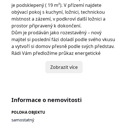
je podsklepený ( 19 m²). V přízemí najdete
obývací pokoj s kuchyní, ložnici, technickou
místnost a zázemí, v podkroví další ložnici a
prostor připravený k dokončení.
Dům je prodáván jako rozestavěný – nový
majitel si poslední fázi doladí podle svého vkusu
a vytvoří si domov přesně podle svých představ.
Rádi Vám předložíme průkaz energetické
náročnosti.
Největší devízou je krásná prostorná zahrada
Zobrazit více
orientovaná na jih – ideální pro rodinu, děti i
klidné posezení v naprostém soukromí.
Dům je jako stvořený pro toho, kdo hledá klidné
bydlení v přírodě a chce si svůj domov v Českém
Informace o nemovitosti
ráji dotvořit podle sebe – ať už pro celoroční
bydlení, nebo jako útočiště od ruchu města.
POLOHA OBJEKTU
samostatný