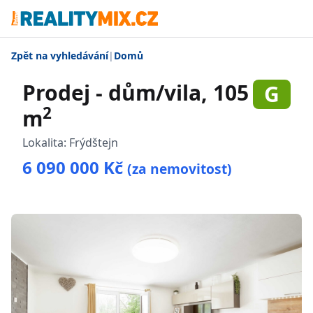
Zpět na vyhledávání
|
Domů
Prodej - dům/vila, 105
G
2
m
Lokalita:
Frýdštejn
6 090 000 Kč
(za nemovitost)