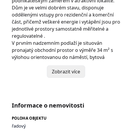
podnikatelským záměrem v atraktivní lokalitě.
Dům je ve velmi dobrém stavu, disponuje
oddělenými vstupy pro rezidenční a komerční
část, přičemž veškeré energie i vytápění jsou pro
jednotlivé prostory samostatně měřitelné a
regulovatelné .
V prvním nadzemním podlaží je situován
pronajatý obchodní prostor o výměře 34 m² s
výlohou orientovanou do náměstí, bytová
jednotka 1+1, sklad a garáž.
Ve druhém a třetím nadzemním podlaží se
Zobrazit více
nacházejí bytové jednotky s dispozicí 2+1/T,
3+1/B a půdní prostor, vhodný k další vestavbě a
rozšíření bytových prostor.
Prodávající využívá bytovou jednotku 3+1 a
Informace o nemovitosti
nebytový prostor, spoluvlastník zbylé byty,
ostatní prostory jsou využívány společně.
POLOHA OBJEKTU
Občanská vybavenost v místě je na vysoké
řadový
úrovni. Přímo na náměstí a v jeho těsném okolí