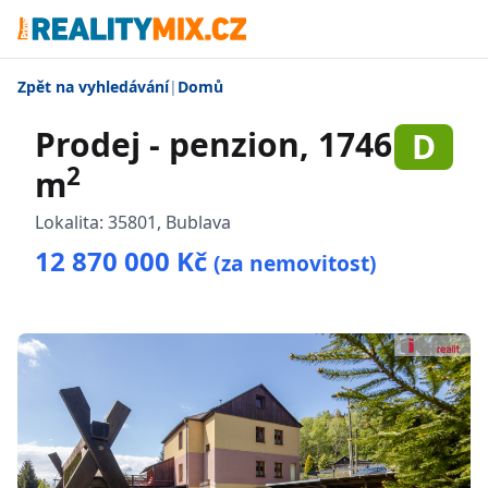
Zpět na vyhledávání
|
Domů
Prodej - penzion, 1746
D
2
m
Lokalita:
35801, Bublava
12 870 000 Kč
(za nemovitost)