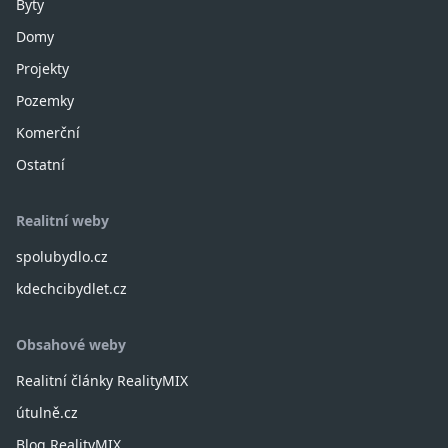
Byty
Domy
Projekty
Pozemky
Komerční
Ostatní
Realitní weby
spolubydlo.cz
kdechcibydlet.cz
Obsahové weby
Realitní články RealityMIX
útulně.cz
Blog RealityMIX