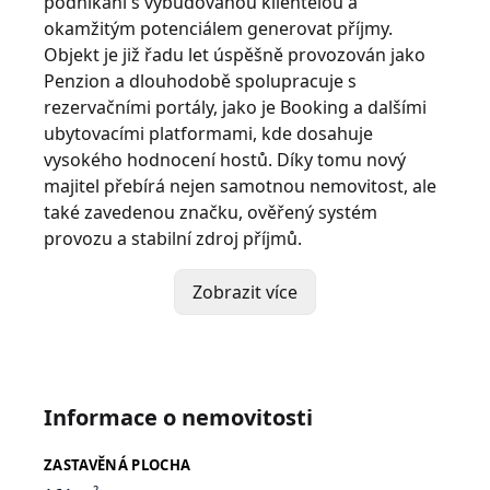
podnikání s vybudovanou klientelou a
okamžitým potenciálem generovat příjmy.
Objekt je již řadu let úspěšně provozován jako
Penzion a dlouhodobě spolupracuje s
rezervačními portály, jako je Booking a dalšími
ubytovacími platformami, kde dosahuje
vysokého hodnocení hostů. Díky tomu nový
majitel přebírá nejen samotnou nemovitost, ale
také zavedenou značku, ověřený systém
provozu a stabilní zdroj příjmů.
Součástí prodeje bude kompletní předání celého
provozu, včetně účtů na rezervačních
Zobrazit více
platformách, navázané klientely, již potvrzených
budoucích rezervací i veškerého zázemí
potřebného pro plynulé pokračování podnikání.
Nový vlastník tak může bez jakéhokoliv
Informace o nemovitosti
přerušení navázat na dosavadní provoz a
generovat příjmy již od prvního dne po převzetí
ZASTAVĚNÁ PLOCHA
nemovitosti. Vážným zájemcům jsou majitelé