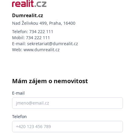
udržovaná zahrada s dostatkem prostoru pro
odpočinek i volnočasové aktivity. Najdete zde
pergoly s grilem, posezení, houpačky, dostatek
Dumrealit.cz
zeleně i velký bazén se zahradní sprchou.
Nad Želivkou 499, Praha, 16400
Bublava a celé Krušné hory patří mezi velmi
Telefon:
734 222 111
vyhledávané lokality pro turistiku, cyklistiku a
Mobil:
734 222 111
zimní sporty. Ev. číslo: 656347.
E-mail:
sekretariat@dumrealit.cz
Web:
www.dumrealit.cz
Mám zájem o nemovitost
E-mail
Telefon