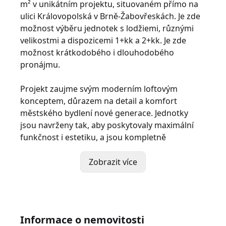
m² v unikátním projektu, situovaném přímo na
ulici Královopolská v Brně-Žabovřeskách. Je zde
možnost výběru jednotek s lodžiemi, různými
velikostmi a dispozicemi 1+kk a 2+kk. Je zde
možnost krátkodobého i dlouhodobého
pronájmu.
Projekt zaujme svým moderním loftovým
konceptem, důrazem na detail a komfort
městského bydlení nové generace. Jednotky
jsou navrženy tak, aby poskytovaly maximální
funkčnost i estetiku, a jsou kompletně
připraveny k okamžitému nastěhování. Kauce
činí 30.000,- Kč (v případě mazlíčků 40.000,- Kč).
Zobrazit více
Ubytovací jednotky nabízí promyšlené dispoziční
řešení s důrazem na efektivní využití prostoru.
Interiér tvoří obytná část s kuchyňským koutem,
Informace o nemovitosti
klidová zóna na spaní a moderní koupelna se