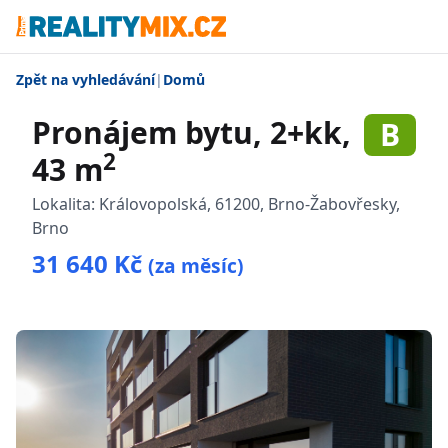
Zpět na vyhledávání
|
Domů
Pronájem bytu, 2+kk,
B
2
43 m
Lokalita:
Královopolská, 61200, Brno-Žabovřesky,
Brno
31 640 Kč
(za měsíc)