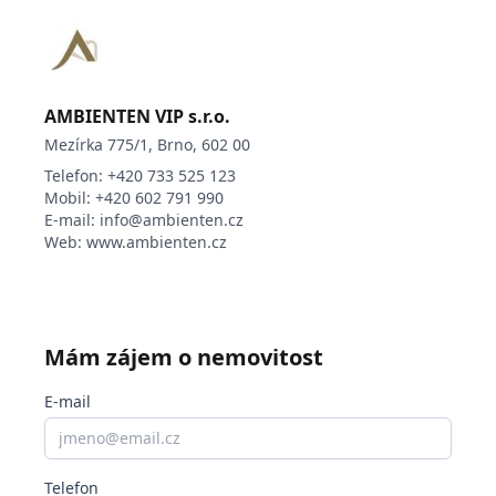
tři vysokorychlostní výtahy
možnost garážového stání přímo v objektu za
příplatek
Samozřejmostí je vysokorychlostní WiFi
AMBIENTEN VIP s.r.o.
připojení, profesionální správa objektu a
Mezírka 775/1, Brno, 602 00
efektivní komunikace prostřednictvím
Telefon:
+420 733 525 123
moderního ticket systému.
Mobil:
+420 602 791 990
E-mail:
info@ambienten.cz
Web:
www.ambienten.cz
Ulice Královopolská patří mezi klíčové dopravní
tepny severní části Brna. Lokalita nabízí ideální
kombinaci rychlé dostupnosti do centra města
MHD i autem, bezprostřední blízkosti
Technologického parku a kompletní občanské
Mám zájem o nemovitost
vybavenosti v docházkové vzdálenosti.
E-mail
Telefon