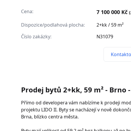
Cena:
7 100 000 Kč
Dispozice/podlahová plocha:
2+kk / 59 m²
Číslo zakázky:
N31079
Kontakto
Prodej bytů 2+kk, 59 m² - Brno 
Přímo od developera vám nabízíme k prodeji mode
projektu LIDO II. Byty se nacházejí v nově dokončo
Brna, blízko centra města.
Byty mají velikost od 59,2 m² bez balkonu až po b