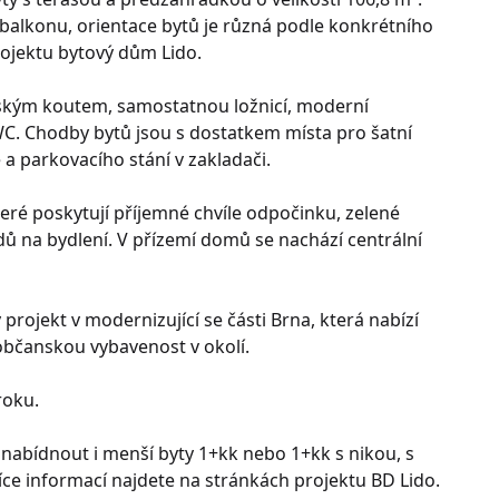
 balkonu, orientace bytů je různá podle konkrétního
rojektu bytový dům Lido.
ským koutem, samostatnou ložnicí, moderní
. Chodby bytů jsou s dostatkem místa pro šatní
a parkovacího stání v zakladači.
eré poskytují příjemné chvíle odpočinku, zelené
ladů na bydlení. V přízemí domů se nachází centrální
rojekt v modernizující se části Brna, která nabízí
bčanskou vybavenost v okolí.
roku.
abídnout i menší byty 1+kk nebo 1+kk s nikou, s
ce informací najdete na stránkách projektu BD Lido.