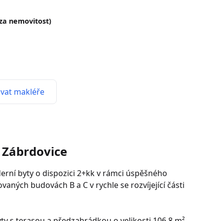
(za nemovitost)
vat makléře
- Zábrdovice
rní byty o dispozici 2+kk v rámci úspěšného
vaných budovách B a C v rychle se rozvíjející části
yty s terasou a předzahrádkou o velikosti 106,8 m².