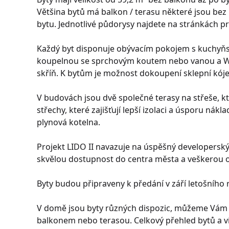
Většina bytů má balkon / terasu některé jsou bez
bytu. Jednotlivé půdorysy najdete na stránkách p
Každý byt disponuje obývacím pokojem s kuchyň
koupelnou se sprchovým koutem nebo vanou a WC
skříň. K bytům je možnost dokoupení sklepní kóje 
V budovách jsou dvě společné terasy na střeše, kt
střechy, které zajišťují lepší izolaci a úsporu nák
plynová kotelna.
Projekt LIDO II navazuje na úspěšný developerský p
skvělou dostupnost do centra města a veškerou o
Byty budou připraveny k předání v září letošního 
V domě jsou byty různých dispozic, můžeme Vám n
balkonem nebo terasou. Celkový přehled bytů a ví