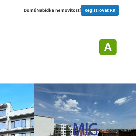
Domů
Nabídka nemovitostí
Registrovat RK
A