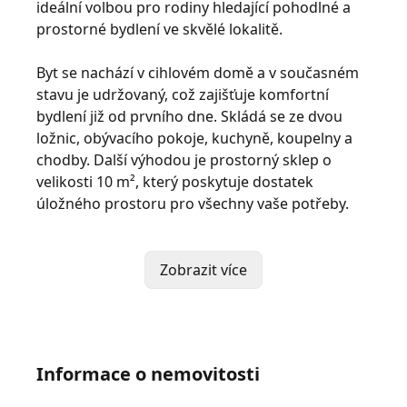
ideální volbou pro rodiny hledající pohodlné a
prostorné bydlení ve skvělé lokalitě.
Byt se nachází v cihlovém domě a v současném
stavu je udržovaný, což zajišťuje komfortní
bydlení již od prvního dne. Skládá se ze dvou
ložnic, obývacího pokoje, kuchyně, koupelny a
chodby. Další výhodou je prostorný sklep o
velikosti 10 m², který poskytuje dostatek
úložného prostoru pro všechny vaše potřeby.
Jedním z hlavních lákadel této nemovitosti je její
umístění v centru Benešova. Toto strategické
Zobrazit více
umístění vám umožní snadný přístup k veškeré
občanské vybavenosti, jako jsou obchody, školy
a služby, což ocení nejen rodiny, ale také
jednotlivci a páry.
Informace o nemovitosti
Náklady na bydlení jsou příznivé a činní přibližně