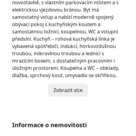
novostavbě, s vlastním parkovacím místem a s
elektrickou vjezdovou bránou. Byt má
samostatný vstup a nabízí moderně spojený
obývací pokoj s kuchyňským koutem a
samostatnou ložnicí, koupelnou, WC a vstupní
předsíní. Kuchyň – rohová kuchyňská linka je
vybavená spotřebiči, indukcí, horkovzdušnou
troubou, mikrovlnou troubou a lednicí s
mrazícím boxem, s dostatečným pracovním i
úložným prostorem. Koupelna a WC – obklady,
dlažba, sprchový kout, umyvadlo se skříňkou,
úložný prostor, poličky a nová pračka. Součástí
je i šatna s dostatkem úložných prostor. Byt
Zobrazit více
nabízí nejen výhled do zeleně, ale k dispozici je
příjemné samostatné posezení, určené pouze
pro nájemce bytu. Wifi v je zahrnuta v ceně
nájemného. Bonusem je možnost dohody
Informace o nemovitosti
úklidového servisu