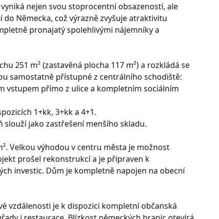
yniká nejen svou stoprocentní obsazeností, ale
í do Německa, což výrazně zvyšuje atraktivitu
mpletně pronajatý spolehlivými nájemníky a
chu 251 m² (zastavěná plocha 117 m²) a rozkládá se
sou samostatně přístupné z centrálního schodiště:
m vstupem přímo z ulice a kompletním sociálním
spozicích 1+kk, 3+kk a 4+1.
ň slouží jako zastřešení menšího skladu.
². Velkou výhodou v centru města je možnost
ekt prošel rekonstrukcí a je připraven k
ch investic. Dům je kompletně napojen na obecní
é vzdálenosti je k dispozici kompletní občanská
řady i restaurace. Blízkost německých hranic otevírá