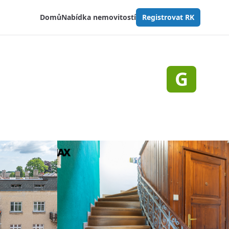
Domů
Nabídka nemovitostí
Registrovat RK
G