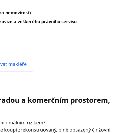
(za nemovitost)
rovize a veškerého právního servisu
vat makléře
hradou a komerčním prostorem,
 minimálním rizikem?
ke koupi zrekonstruovaný, plně obsazený činžovní