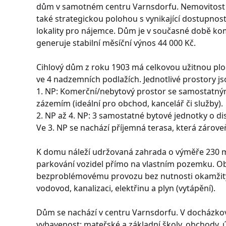
dům v samotném centru Varnsdorfu. Nemovitost v
také strategickou polohou s vynikající dostupnost
lokality pro nájemce. Dům je v současné době ko
generuje stabilní měsíční výnos 44 000 Kč.
Cihlový dům z roku 1903 má celkovou užitnou plo
ve 4 nadzemních podlažích. Jednotlivé prostory j
1. NP: Komerční/nebytový prostor se samostatný
zázemím (ideální pro obchod, kancelář či služby).
2. NP až 4. NP: 3 samostatné bytové jednotky o di
Ve 3. NP se nachází příjemná terasa, která zárove
K domu náleží udržovaná zahrada o výměře 230 m
parkování vozidel přímo na vlastním pozemku. Obj
bezproblémovému provozu bez nutnosti okamžitý
vodovod, kanalizaci, elektřinu a plyn (vytápění).
Dům se nachází v centru Varnsdorfu. V docházkov
vybavenost: mateřské a základní školy, obchody, ú