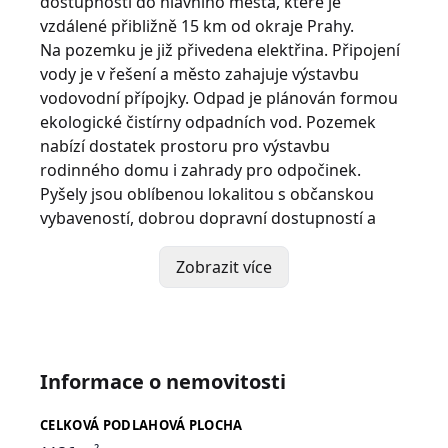
dostupností do hlavního města, které je
vzdálené přibližně 15 km od okraje Prahy.
Na pozemku je již přivedena elektřina. Připojení
vody je v řešení a město zahajuje výstavbu
vodovodní přípojky. Odpad je plánován formou
ekologické čistírny odpadních vod. Pozemek
nabízí dostatek prostoru pro výstavbu
rodinného domu i zahrady pro odpočinek.
Pyšely jsou oblíbenou lokalitou s občanskou
vybaveností, dobrou dopravní dostupností a
krásnou okolní přírodou. V okolí naleznete lesy,
cyklostezky i možnosti pro volnočasové aktivity.
Zobrazit více
Pro více informací volejte makléře. Financování
Vám zajistíme.
Informace o nemovitosti
CELKOVÁ PODLAHOVÁ PLOCHA