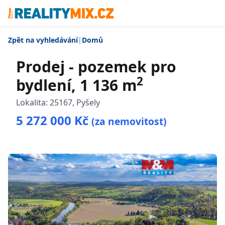
Zpět na vyhledávání
|
Domů
Prodej - pozemek pro
2
bydlení, 1 136 m
Lokalita:
25167, Pyšely
5 272 000 Kč
(za nemovitost)