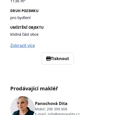
1136 m²
DRUH POZEMKU
pro bydlení
UMÍSTĚNÍ OBJEKTU
klidná část obce
Zobrazit více
Tisknout
Prodávající makléř
Panochová Dita
Mobil:
296 399 006
E-mail:
info@mmreality.cz