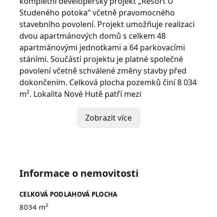
kompletní developerský projekt „Resort U
Studeného potoka“ včetně pravomocného
stavebního povolení. Projekt umožňuje realizaci
dvou apartmánových domů s celkem 48
apartmánovými jednotkami a 64 parkovacími
stáními. Součástí projektu je platné společné
povolení včetně schválené změny stavby před
dokončením. Celková plocha pozemků činí 8 034
m². Lokalita Nové Hutě patří mezi
nejvyhledávanější horské destinace Šumavy díky
své nadmořské výšce cca 1 050 m n. m.,
Zobrazit více
kvalitním sněhovým podmínkám a celoroční
rekreační atraktivitě. Oblast nabízí výborné
podmínky pro zimní sporty, turistiku i
cykloturistiku.
Informace o nemovitosti
Hlavní benefity:
CELKOVÁ PODLAHOVÁ PLOCHA
• fungující hotelový provoz
8034 m²
• pravomocné stavební povolení