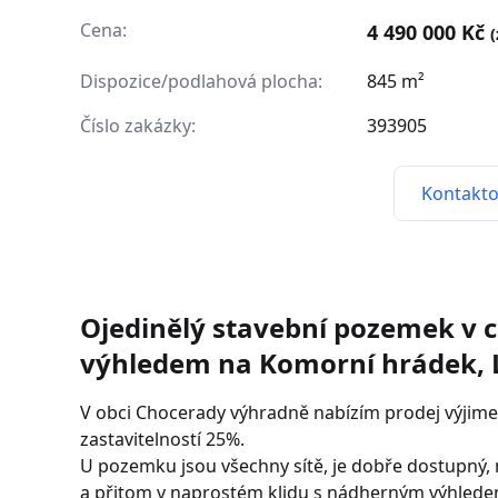
Cena:
4 490 000 Kč
Dispozice/podlahová plocha:
845 m²
Číslo zakázky:
393905
Kontakto
Ojedinělý stavební pozemek v c
výhledem na Komorní hrádek, 
V obci Chocerady výhradně nabízím prodej výjim
zastavitelností 25%.
U pozemku jsou všechny sítě, je dobře dostupný, 
a přitom v naprostém klidu s nádherným výhlede