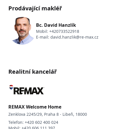
Prodávající makléř
Bc. David Hanzlík
Mobil:
+420733522918
E-mail:
david.hanzlik@re-max.cz
Realitní kancelář
REMAX Welcome Home
Zenklova 2245/29, Praha 8 - Libeň, 18000
Telefon:
+420 602 400 024
Mobil:
+420 606 111 397