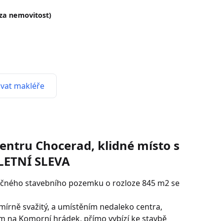
(za nemovitost)
vat makléře
entru Chocerad, klidné místo s
LETNÍ SLEVA
ečného stavebního pozemku o rozloze 845 m2 se
mírně svažitý, a umístěním nedaleko centra,
m na Komorní hrádek, přímo vybízí ke stavbě