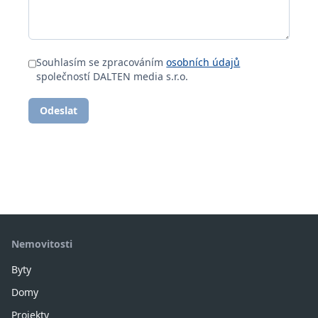
Souhlasím se zpracováním
osobních údajů
společností DALTEN media s.r.o.
Odeslat
Nemovitosti
Byty
Domy
Projekty