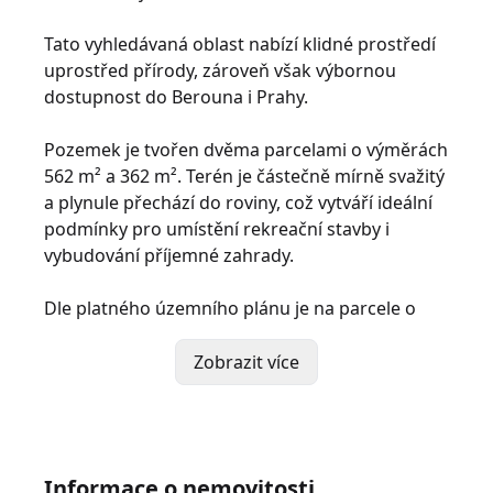
Tato vyhledávaná oblast nabízí klidné prostředí
uprostřed přírody, zároveň však výbornou
dostupnost do Berouna i Prahy.
Pozemek je tvořen dvěma parcelami o výměrách
562 m² a 362 m². Terén je částečně mírně svažitý
a plynule přechází do roviny, což vytváří ideální
podmínky pro umístění rekreační stavby i
vybudování příjemné zahrady.
Dle platného územního plánu je na parcele o
výměře 562 m² možné postavit rekreační objekt
se zastavěnou plochou až 50 m². Druhá parcela
Zobrazit více
o velikosti 362 m² nabízí dostatek prostoru pro
zahradu, relaxační zónu nebo volnočasové
aktivity.
Informace o nemovitosti
Na pozemek je přivedena elektřina zakončená v